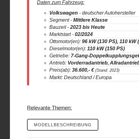
Daten zum Fahrzeug:
Volkswagen
- deutscher Autohersteller
Segment -
Mittlere Klasse
Bauzeit -
2023
bis Heute
Marktstart -
02/2024
Ottomotor(en):
96 kW (130 PS), 110 kW 
Dieselmotor(en):
110 kW (150 PS)
Getriebe:
7-Gang-Doppelkupplungsget
Antrieb:
Vorderradantrieb, Allradantrie
Preis(ab):
36.600
,- €
(Stand: 2023)
Markt: Deutschland / Europa
Relevante Themen:
MODELLBESCHREIBUNG