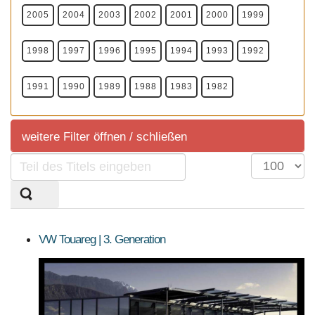
2005
2004
2003
2002
2001
2000
1999
1998
1997
1996
1995
1994
1993
1992
1991
1990
1989
1988
1983
1982
weitere Filter öffnen / schließen
Teil
Anzeige
weitere Filter
des
#
Titels
eingeben
Sortierung
Marktübersicht
SUV
VW Touareg | 3. Generation
Sortierung aller aktuell im deutschem Handel
angeboteten Fahrzeuge.
KLASSEN
MOTORISIERUNG
ANTRIEBSART