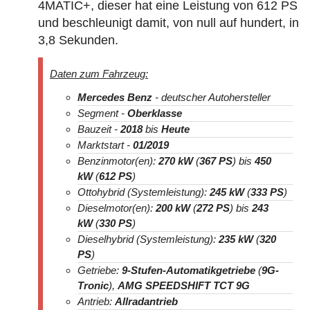
4MATIC+, dieser hat eine Leistung von 612 PS
und beschleunigt damit, von null auf hundert, in
3,8 Sekunden.
Daten zum Fahrzeug:
Mercedes Benz
- deutscher Autohersteller
Segment -
Oberklasse
Bauzeit -
2018
bis
Heute
Marktstart -
01/2019
Benzinmotor(en):
270 kW
(
367 PS
) bis
450
kW
(
612 PS
)
Ottohybrid (Systemleistung):
245 kW
(
333 PS
)
Dieselmotor(en):
200 kW
(
272 PS
) bis
243
kW
(
330 PS
)
Dieselhybrid (Systemleistung):
235 kW
(
320
PS
)
Getriebe:
9-Stufen-Automatikgetriebe
(
9G-
Tronic
),
AMG SPEEDSHIFT TCT 9G
Antrieb:
Allradantrieb