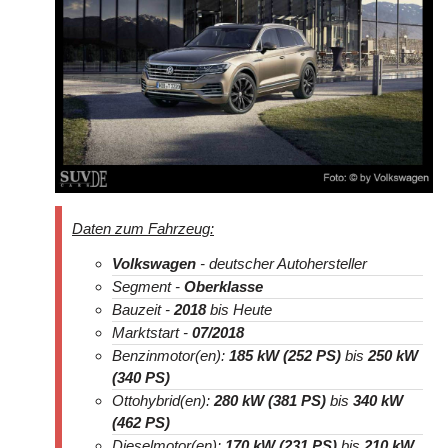
PREISE
Sortierung SUV Datenbank
Die Sortierungsmöglichkeit umfasst alle SUV-
Modelle und Generationen!
BAUJAHR
LAND
MARKE
Daten zum Fahrzeug:
Volkswagen
- deutscher Autohersteller
Segment -
Oberklasse
Bauzeit -
2018
bis Heute
Marktstart -
07/2018
Benzinmotor(en):
185 kW (252 PS)
bis
250 kW
(340 PS)
Ottohybrid(en):
280 kW (381 PS)
bis
340 kW
(462 PS)
Dieselmotor(en):
170 kW (231 PS)
bis
210 kW