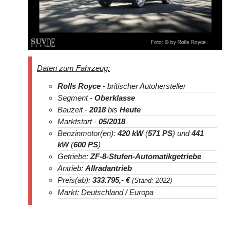
Daten zum Fahrzeug:
Rolls Royce
- britischer Autohersteller
Segment -
Oberklasse
Bauzeit -
2018
bis
Heute
Marktstart -
05/2018
Benzinmotor(en):
420 kW
(
571 PS
) und
441
kW
(
600 PS
)
Getriebe:
ZF-8-Stufen-Automatikgetriebe
Antrieb:
Allradantrieb
Preis(ab):
333.795
,- €
(Stand: 2022)
Markt: Deutschland / Europa