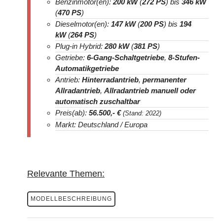
Benzinmotor(en):
200 kW
(
272 PS
) bis
346 kW
(
470 PS
)
Dieselmotor(en):
147 kW
(
200 PS
) bis
194
kW
(
264 PS
)
Plug-in Hybrid:
280 kW
(
381 PS
)
Getriebe:
6-Gang-Schaltgetriebe
,
8-Stufen-
Automatikgetriebe
Antrieb:
Hinterradantrieb
,
permanenter
Allradantrieb
,
Allradantrieb manuell oder
automatisch zuschaltbar
Preis(ab):
56.500
,- €
(Stand: 2022)
Markt: Deutschland / Europa
Relevante Themen:
MODELLBESCHREIBUNG