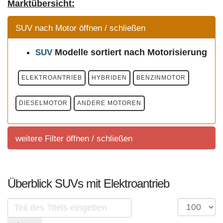
Marktübersicht:
SUV nach Motor öffnen / schließen
Modelle
sortiert nach Motorisierung
SUV
ELEKTROANTRIEB
HYBRIDEN
BENZINMOTOR
DIESELMOTOR
ANDERE MOTOREN
weitere Filter öffnen / schließen
weitere Filter
Überblick SUVs mit Elektroantrieb
Sortierung SUV Marktuebersicht
Teil
Anzeige
des
#
Sortierung aller aktuell im deutschem Handel