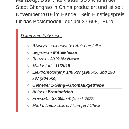
Fahrzeug. Das Mittelklasse SUV wird in der
Stadt
Shangrao
in China produziert und ist seit
November 2019 im Handel. Sein Einstiegspreis
für das Basismodell liegt bei 37.695
,- Euro.
Daten zum Fahrzeug:
Aiways
- chinesischer Autohersteller
Segment -
Mittelklasse
Bauzeit -
2019
bis
Heute
Marktstart -
11/2019
Elektromotor(en):
140 kW
(
190 PS
) und
150
kW
(
204 PS
)
Getriebe:
1-Gang-Automatikgetriebe
Antrieb:
Frontantrieb
Preis(ab):
37.695
,- €
(Stand: 2022)
Markt: Deutschland / Europa / China