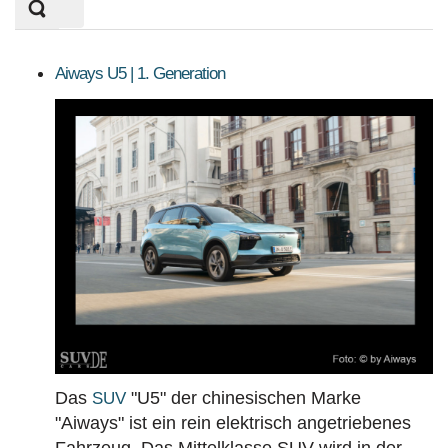
Titels
angeboteten Fahrzeuge.
eingeben
KLASSEN
MOTORISIERUNG
ANTRIEBSART
Aiways U5 | 1. Generation
PREISE
Sortierung SUV Datenbank
Die Sortierungsmöglichkeit umfasst alle SUV-
Modelle und Generationen!
BAUJAHR
LAND
MARKE
Das
"U5" der chinesischen Marke
SUV
"Aiways" ist ein rein elektrisch angetriebenes