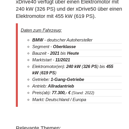
xDrive40 verfügt über einen Elektromotor mit
240 kW (326 PS) und der xDrive50 über einen
Elektromotor mit 455 kW (619 PS).
Daten zum Fahrzeug:
BMW
- deutscher Autohersteller
Segment -
Ober
klasse
Bauzeit -
2021
bis
Heute
Marktstart -
11/2021
Elektromotor(en):
240 kW
(
326 PS
) bis
455
kW
(
619 PS
)
Getriebe:
1-Gang-Getriebe
Antrieb:
Allradantrieb
Preis(ab):
77.300
,- €
(Stand: 2022)
Markt: Deutschland / Europa
Relevante Themen: