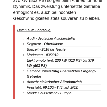
370 kW (503 PS) sorgen beim Antrieb für hohe
Dynamik. Das zweistufig untersetzte Getriebe
ermöglicht es, auch bei höchsten
Geschwindigkeiten stets souverän zu bleiben.
Daten zum Fahrzeug:
Audi
- deutscher Autohersteller
Segment -
Oberklasse
Bauzeit -
2018
bis
Heute
Marktstart -
03/2019
Elektromotor(en):
230 kW
(
313 PS
) bis
370
kW
(
503 PS
)
Getriebe:
zweistufig übersetztes Eingang-
Getriebe
Antrieb:
elektrischer Allradantrieb
Preis(ab):
69.100
,- €
(Stand: 2022)
Markt: Deutschland / Europa