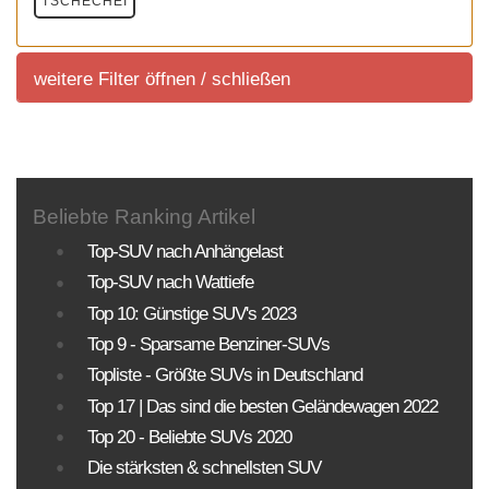
TSCHECHEI
weitere Filter öffnen / schließen
weitere Filter
Beliebte Ranking Artikel
Sortierung SUV Marktuebersicht
Top-SUV nach Anhängelast
Sortierung aller aktuell im deutschem Handel
Top-SUV nach Wattiefe
angeboteten Fahrzeuge.
Top 10: Günstige SUV's 2023
KLASSEN
MOTORISIERUNG
ANTRIEBSART
Top 9 - Sparsame Benziner-SUVs
Topliste - Größte SUVs in Deutschland
PREISE
Top 17 | Das sind die besten Geländewagen 2022
Top 20 - Beliebte SUVs 2020
Sortierung SUV Datenbank
Die stärksten & schnellsten SUV