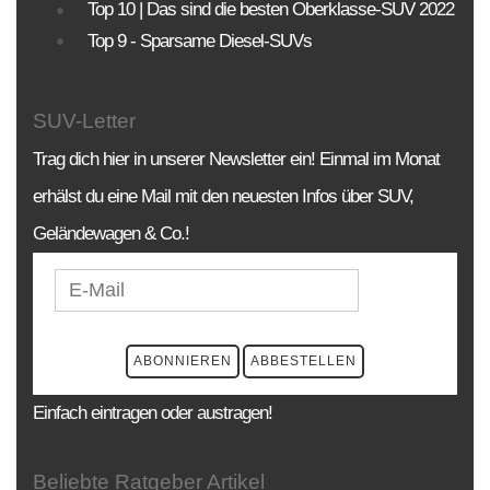
Die Sortierungsmöglichkeit umfasst alle SUV-
Top 10 | Das sind die besten Oberklasse-SUV 2022
Modelle und Generationen!
Top 9 - Sparsame Diesel-SUVs
BAUJAHR
LAND
MARKE
SUV-Letter
Trag dich hier in unserer Newsletter ein! Einmal im Monat
erhälst du eine Mail mit den neuesten Infos über SUV,
Geländewagen & Co.!
Einfach eintragen oder austragen!
Beliebte Ratgeber Artikel