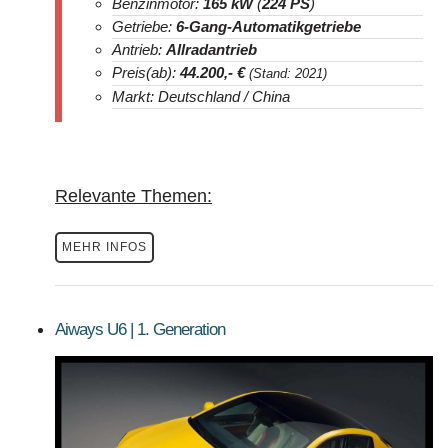
Benzinmotor:
165 kW
(
224 PS
)
Getriebe:
6-Gang-Automatikgetriebe
Antrieb:
Allradantrieb
Preis(ab):
44.200
,- €
(Stand: 2021)
Markt: Deutschland / China
Relevante Themen:
MEHR INFOS
Aiways U6 | 1. Generation