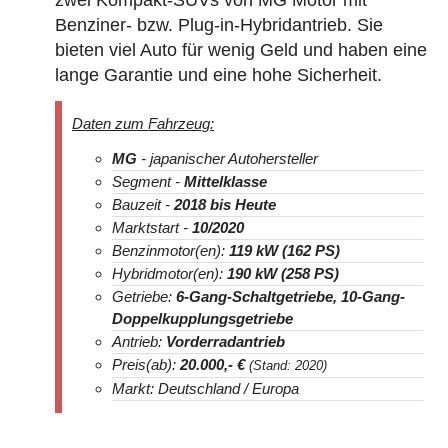
zwei Kompakt-SUVs von MG Motor mit
Benziner- bzw. Plug-in-Hybridantrieb. Sie
bieten viel Auto für wenig Geld und haben eine
lange Garantie und eine hohe Sicherheit.
Daten zum Fahrzeug:
MG
- japanischer Autohersteller
Segment -
Mittelklasse
Bauzeit -
2018
bis Heute
Marktstart -
10/2020
Benzinmotor(en):
119 kW (162 PS)
Hybridmotor(en):
190 kW (258 PS)
Getriebe:
6-Gang-Schaltgetriebe, 10-Gang-
Doppelkupplungsgetriebe
Antrieb:
Vorderradantrieb
Preis(ab):
20.000
,- €
(Stand: 2020)
Markt: Deutschland / Europa