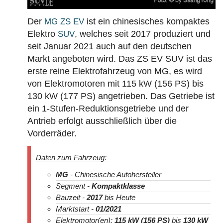
BAUJAHR
LAND
MARKE
Der
ist ein chinesisches kompaktes
MG ZS EV
Elektro
, welches seit 2017 produziert und
SUV
seit Januar 2021 auch auf den deutschen
Markt angeboten wird. Das ZS EV SUV ist das
erste reine Elektrofahrzeug von MG, es wird
von Elektromotoren mit 115 kW (156 PS) bis
130 kW (177 PS) angetrieben. Das Getriebe ist
ein 1-Stufen-Reduktionsgetriebe und der
Antrieb erfolgt ausschließlich über die
Vorderräder.
Daten zum Fahrzeug:
MG
- Chinesische Autohersteller
Segment -
Kompaktklasse
Bauzeit -
2017
bis Heute
Marktstart -
01/2021
Elektromotor(en):
115 kW (156 PS)
bis
130 kW