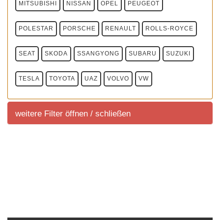
MITSUBISHI
NISSAN
OPEL
PEUGEOT
POLESTAR
PORSCHE
RENAULT
ROLLS-ROYCE
SEAT
SKODA
SSANGYONG
SUBARU
SUZUKI
TESLA
TOYOTA
UAZ
VOLVO
VW
weitere Filter öffnen / schließen
weitere Filter
Sortierung SUV Marktuebersicht
Sortierung aller aktuell im deutschem Handel
angeboteten Fahrzeuge.