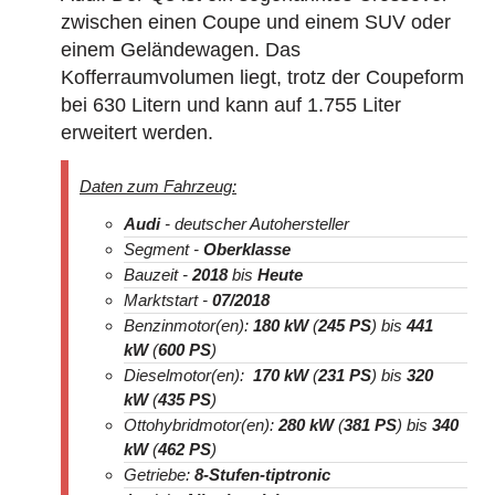
zwischen einen Coupe und einem SUV oder
einem Geländewagen. Das
Kofferraumvolumen liegt, trotz der Coupeform
bei 630 Litern und kann auf 1.755 Liter
erweitert werden.
Daten zum Fahrzeug:
Audi
- deutscher Autohersteller
Segment -
Oberklasse
Bauzeit -
2018
bis
Heute
Marktstart -
07/2018
Benzinmotor(en):
180 kW
(
245 PS
) bis
441
kW
(
600 PS
)
Dieselmotor(en):
170 kW
(
231 PS
) bis
320
kW
(
435 PS
)
Ottohybridmotor(en):
280 kW
(
381 PS
) bis
340
kW
(
462 PS
)
Getriebe:
8-Stufen-tiptronic