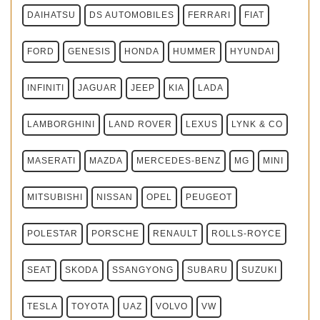
DAIHATSU
DS AUTOMOBILES
FERRARI
FIAT
FORD
GENESIS
HONDA
HUMMER
HYUNDAI
INFINITI
JAGUAR
JEEP
KIA
LADA
LAMBORGHINI
LAND ROVER
LEXUS
LYNK & CO
MASERATI
MAZDA
MERCEDES-BENZ
MG
MINI
MITSUBISHI
NISSAN
OPEL
PEUGEOT
POLESTAR
PORSCHE
RENAULT
ROLLS-ROYCE
SEAT
SKODA
SSANGYONG
SUBARU
SUZUKI
TESLA
TOYOTA
UAZ
VOLVO
VW