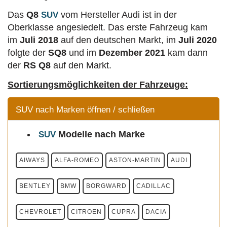
Das
Q8
vom Hersteller Audi ist in der
SUV
Oberklasse angesiedelt. Das erste Fahrzeug kam
im
Juli 2018
auf den deutschen Markt, im
Juli 2020
folgte der
SQ8
und im
Dezember 2021
kam dann
der
RS Q8
auf den Markt.
Sortierungsmöglichkeiten der Fahrzeuge:
SUV nach Marken öffnen / schließen
Modelle
nach Marke
SUV
AIWAYS
ALFA-ROMEO
ASTON-MARTIN
AUDI
BENTLEY
BMW
BORGWARD
CADILLAC
CHEVROLET
CITROEN
CUPRA
DACIA