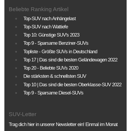
KLASSEN
MOTORISIERUNG
ANTRIEBSART
Beliebte Ranking Artikel
Top-SUV nach Anhängelast
PREISE
Top-SUV nach Wattiefe
Top 10: Günstige SUV's 2023
Sortierung SUV Datenbank
Top 9 - Sparsame Benziner-SUVs
Die Sortierungsmöglichkeit umfasst alle SUV-
Topliste - Größte SUVs in Deutschland
Modelle und Generationen!
Top 17 | Das sind die besten Geländewagen 2022
Top 20 - Beliebte SUVs 2020
BAUJAHR
LAND
MARKE
Die stärksten & schnellsten SUV
Top 10 | Das sind die besten Oberklasse-SUV 2022
Top 9 - Sparsame Diesel-SUVs
SUV-Letter
Trag dich hier in unserer Newsletter ein! Einmal im Monat