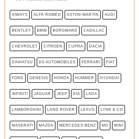
AIWAYS
ALFA-ROMEO
ASTON-MARTIN
AUDI
BENTLEY
BMW
BORGWARD
CADILLAC
CHEVROLET
CITROEN
CUPRA
DACIA
DAIHATSU
DS AUTOMOBILES
FERRARI
FIAT
FORD
GENESIS
HONDA
HUMMER
HYUNDAI
INFINITI
JAGUAR
JEEP
KIA
LADA
LAMBORGHINI
LAND ROVER
LEXUS
LYNK & CO
MASERATI
MAZDA
MERCEDES-BENZ
MG
MINI