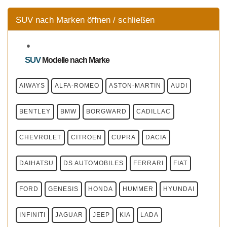
SUV nach Marken öffnen / schließen
SUV
Modelle
nach Marke
AIWAYS
ALFA-ROMEO
ASTON-MARTIN
AUDI
BENTLEY
BMW
BORGWARD
CADILLAC
CHEVROLET
CITROEN
CUPRA
DACIA
DAIHATSU
DS AUTOMOBILES
FERRARI
FIAT
FORD
GENESIS
HONDA
HUMMER
HYUNDAI
INFINITI
JAGUAR
JEEP
KIA
LADA