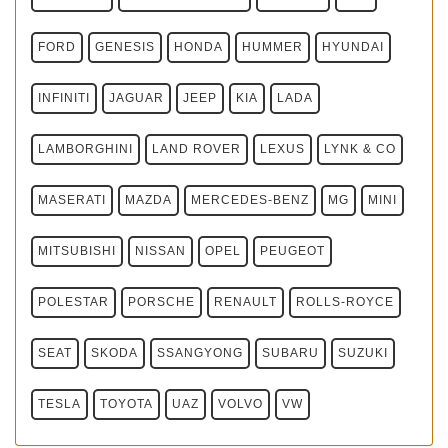
FORD
GENESIS
HONDA
HUMMER
HYUNDAI
INFINITI
JAGUAR
JEEP
KIA
LADA
LAMBORGHINI
LAND ROVER
LEXUS
LYNK & CO
MASERATI
MAZDA
MERCEDES-BENZ
MG
MINI
MITSUBISHI
NISSAN
OPEL
PEUGEOT
POLESTAR
PORSCHE
RENAULT
ROLLS-ROYCE
SEAT
SKODA
SSANGYONG
SUBARU
SUZUKI
TESLA
TOYOTA
UAZ
VOLVO
VW