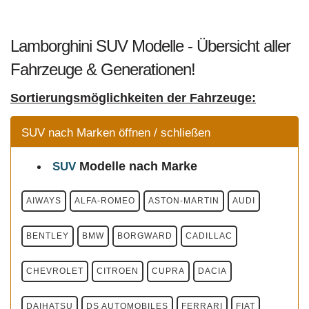
Lamborghini SUV Modelle - Übersicht aller
Fahrzeuge & Generationen!
Sortierungsmöglichkeiten der Fahrzeuge:
SUV nach Marken öffnen / schließen
Modelle
nach Marke
SUV
AIWAYS
ALFA-ROMEO
ASTON-MARTIN
AUDI
BENTLEY
BMW
BORGWARD
CADILLAC
CHEVROLET
CITROEN
CUPRA
DACIA
DAIHATSU
DS AUTOMOBILES
FERRARI
FIAT