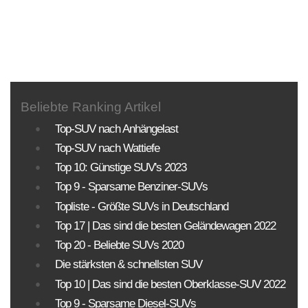
Sortierung SUV Marktuebersicht
Sortierung aller aktuell im deutschem Handel
angeboteten Fahrzeuge.
KLASSEN
MOTORISIERUNG
ANTRIEBSART
Beliebte Ranking Artikel
Top-SUV nach Anhängelast
PREISE
Top-SUV nach Wattiefe
Top 10: Günstige SUV's 2023
Sortierung SUV Datenbank
Top 9 - Sparsame Benziner-SUVs
Die Sortierungsmöglichkeit umfasst alle SUV-
Topliste - Größte SUVs in Deutschland
Modelle und Generationen!
Top 17 | Das sind die besten Geländewagen 2022
Top 20 - Beliebte SUVs 2020
BAUJAHR
LAND
MARKE
Die stärksten & schnellsten SUV
Top 10 | Das sind die besten Oberklasse-SUV 2022
Top 9 - Sparsame Diesel-SUVs