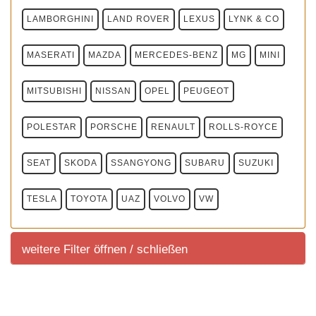
LAMBORGHINI
LAND ROVER
LEXUS
LYNK & CO
MASERATI
MAZDA
MERCEDES-BENZ
MG
MINI
MITSUBISHI
NISSAN
OPEL
PEUGEOT
POLESTAR
PORSCHE
RENAULT
ROLLS-ROYCE
SEAT
SKODA
SSANGYONG
SUBARU
SUZUKI
TESLA
TOYOTA
UAZ
VOLVO
VW
weitere Filter öffnen / schließen
weitere Filter