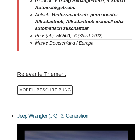
Getriebe:
6-Gang-Schaltgetriebe
,
8-Stufen-
Automatikgetriebe
Antrieb:
Hinterradantrieb
,
permanenter
Allradantrieb
,
Allradantrieb manuell oder
automatisch zuschaltbar
Preis(ab):
56.500
,- €
(Stand: 2022)
Markt: Deutschland / Europa
Relevante Themen:
MODELLBESCHREIBUNG
Jeep Wrangler (JK) | 3. Generation