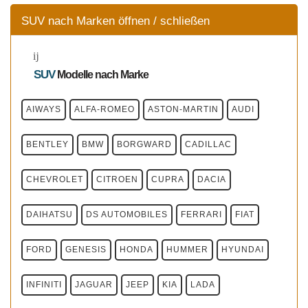
SUV nach Marken öffnen / schließen
SUV
Modelle
nach Marke
AIWAYS
ALFA-ROMEO
ASTON-MARTIN
AUDI
BENTLEY
BMW
BORGWARD
CADILLAC
CHEVROLET
CITROEN
CUPRA
DACIA
DAIHATSU
DS AUTOMOBILES
FERRARI
FIAT
FORD
GENESIS
HONDA
HUMMER
HYUNDAI
INFINITI
JAGUAR
JEEP
KIA
LADA