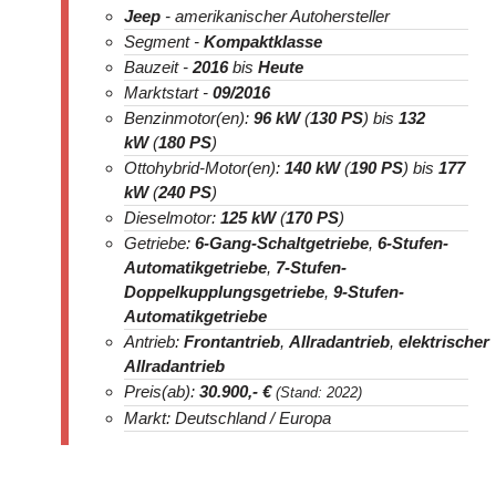
Jeep
- amerikanischer Autohersteller
Segment -
Kompaktklasse
Bauzeit -
2016
bis
Heute
Marktstart -
09/2016
Benzinmotor(en):
96 kW
(
130 PS
) bis
132
kW
(
180 PS
)
Ottohybrid-Motor(en):
140 kW
(
190 PS
) bis
177
kW
(
240 PS
)
Dieselmotor:
125 kW
(
170 PS
)
Getriebe:
6-Gang-Schaltgetriebe
,
6-Stufen-
Automatikgetriebe
,
7-Stufen-
Doppelkupplungsgetriebe
,
9-Stufen-
Automatikgetriebe
Antrieb:
Frontantrieb
,
Allradantrieb
,
elektrischer
Allradantrieb
Preis(ab):
30.900
,- €
(Stand: 2022)
Markt: Deutschland / Europa