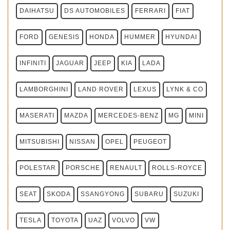
DAIHATSU
DS AUTOMOBILES
FERRARI
FIAT
FORD
GENESIS
HONDA
HUMMER
HYUNDAI
INFINITI
JAGUAR
JEEP
KIA
LADA
LAMBORGHINI
LAND ROVER
LEXUS
LYNK & CO
MASERATI
MAZDA
MERCEDES-BENZ
MG
MINI
MITSUBISHI
NISSAN
OPEL
PEUGEOT
POLESTAR
PORSCHE
RENAULT
ROLLS-ROYCE
SEAT
SKODA
SSANGYONG
SUBARU
SUZUKI
TESLA
TOYOTA
UAZ
VOLVO
VW