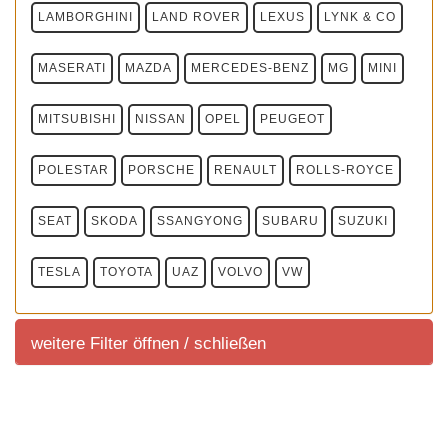
LAMBORGHINI
LAND ROVER
LEXUS
LYNK & CO
MASERATI
MAZDA
MERCEDES-BENZ
MG
MINI
MITSUBISHI
NISSAN
OPEL
PEUGEOT
POLESTAR
PORSCHE
RENAULT
ROLLS-ROYCE
SEAT
SKODA
SSANGYONG
SUBARU
SUZUKI
TESLA
TOYOTA
UAZ
VOLVO
VW
weitere Filter öffnen / schließen
weitere Filter