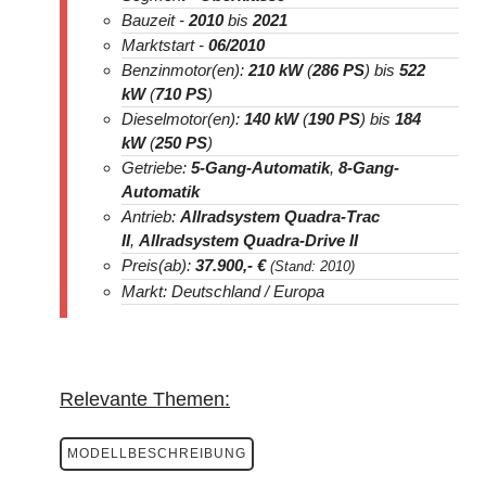
Bauzeit -
2010
bis
2021
Marktstart -
06/2010
Benzinmotor(en):
210 kW
(
286 PS
) bis
522
kW
(
710 PS
)
Dieselmotor(en):
140 kW
(
190 PS
) bis
184
kW
(
250 PS
)
Getriebe:
5-Gang-Automatik
,
8-Gang-
Automatik
Antrieb:
Allradsystem Quadra-Trac
II
,
Allradsystem Quadra-Drive II
Preis(ab):
37.900
,- €
(Stand: 2010)
Markt: Deutschland / Europa
Relevante Themen:
MODELLBESCHREIBUNG