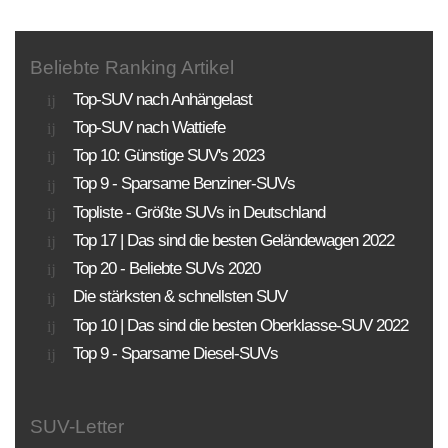
Sortierung SUV Marktuebersicht
Sortierung aller aktuell im deutschem Handel
Beliebte Ranking Artikel
angeboteten Fahrzeuge.
Top-SUV nach Anhängelast
Top-SUV nach Wattiefe
KLASSEN
MOTORISIERUNG
ANTRIEBSART
Top 10: Günstige SUV's 2023
Top 9 - Sparsame Benziner-SUVs
PREISE
Topliste - Größte SUVs in Deutschland
Sortierung SUV Datenbank
Top 17 | Das sind die besten Geländewagen 2022
Top 20 - Beliebte SUVs 2020
Die Sortierungsmöglichkeit umfasst alle SUV-
Die stärksten & schnellsten SUV
Modelle und Generationen!
Top 10 | Das sind die besten Oberklasse-SUV 2022
BAUJAHR
LAND
MARKE
Top 9 - Sparsame Diesel-SUVs
SUV-Letter