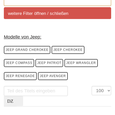
weitere Filter öffnen / schließen
weitere Filter
Modelle von Jeep:
Sortierung SUV Marktuebersicht
JEEP GRAND CHEROKEE
JEEP CHEROKEE
Sortierung aller aktuell im deutschem Handel
angeboteten Fahrzeuge.
JEEP COMPASS
JEEP PATRIOT
JEEP WRANGLER
KLASSEN
MOTORISIERUNG
ANTRIEBSART
JEEP RENEGADE
JEEP AVENGER
PREISE
Teil
Anzeige
des
#
Sortierung SUV Datenbank
Titels
eingeben
Die Sortierungsmöglichkeit umfasst alle SUV-