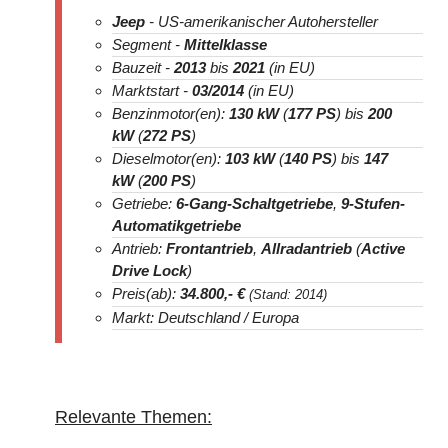
Jeep
- US-amerikanischer Autohersteller
Segment -
Mittelklasse
Bauzeit -
2013
bis
2021
(in EU)
Marktstart -
03/2014
(in EU)
Benzinmotor(en):
130 kW
(
177 PS
) bis
200
kW
(
272 PS
)
Dieselmotor(en):
103 kW
(
140 PS
) bis
147
kW
(
200 PS
)
Getriebe:
6-Gang-Schaltgetriebe
,
9-Stufen-
Automatikgetriebe
Antrieb:
Frontantrieb
,
Allradantrieb
(
Active
Drive Lock
)
Preis(ab):
34.800
,- €
(Stand: 2014)
Markt: Deutschland / Europa
Relevante Themen: