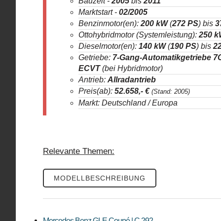
Bauzeit -
2005
bis
2011
Marktstart -
02/2005
Benzinmotor(en):
200 kW
(
272 PS
) bis
3
Ottohybridmotor (Systemleistung):
250 
Dieselmotor(en):
140 kW
(
190 PS
) bis
2
Getriebe:
7-Gang-Automatikgetriebe 
ECVT
(bei Hybridmotor)
Antrieb:
Allradantrieb
Preis(ab):
52.658
,- €
(Stand: 2005)
Markt: Deutschland / Europa
Relevante Themen:
MODELLBESCHREIBUNG
Mercedes Benz GLE Coupé | C 292