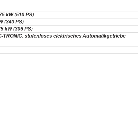
75 kW
(
510 PS
)
kW
(
340 PS
)
25 kW
(
306 PS
)
7G-TRONIC
,
stufenloses elektrisches Automatikgetriebe