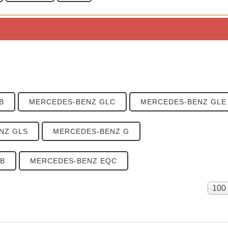
B
MERCEDES-BENZ GLC
MERCEDES-BENZ GLE
boteten Fahrzeuge.
NZ GLS
MERCEDES-BENZ G
BSART
PREISE
B
MERCEDES-BENZ EQC
le und Generationen!
Anze
100
#