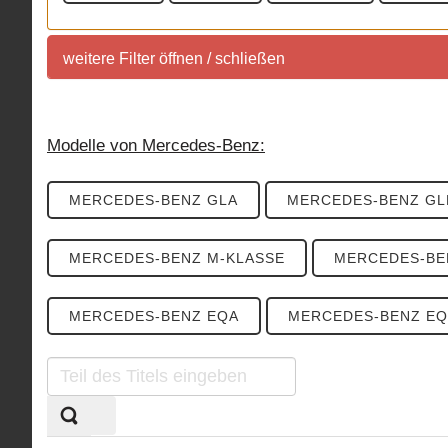
weitere Filter öffnen / schließen
weitere Filter
Modelle von Mercedes-Benz:
Sortierung SUV Marktuebersicht
MERCEDES-BENZ GLA
MERCEDES-BENZ GL
Sortierung aller aktuell im deutschem Handel ange
MERCEDES-BENZ M-KLASSE
MERCEDES-BE
KLASSEN
MOTORISIERUNG
ANTRIE
MERCEDES-BENZ EQA
MERCEDES-BENZ EQ
Sortierung SUV Datenbank
Die Sortierungsmöglichkeit umfasst alle SUV-Model
Teil
des
BAUJAHR
LAND
MARKE
Titels
eingeben