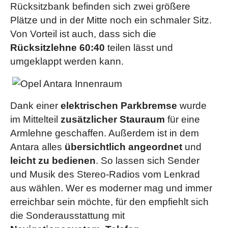
Rücksitzbank befinden sich zwei größere
Regensensor
(ab "Cosmo")
Lenkradfernbedienung, Dachantenne, Graphic Info
Plätze und in der Mitte noch ein schmaler Sitz.
Sitze
(Lendenwirbelstütze und Sitzhöheneinstellung
Display (GID), geschwindigkeitsabhängige Lautstärke- und
Von Vorteil ist auch, dass sich die
für den Fahrersitz, Komfortsitze für Fahrer und Beifahrer,
Bassregelung, UKW/MW, Autostore, RDS-EON,
Rücksitzlehne 60:40
teilen lässt und
Rücksitzlehne, 60:40 geteilt, umklappbar,
Fernbedienung am Lenkrad, Stereo-Eingang für externe
umgeklappt werden kann.
neigungseinstellbar)
Audiogeräte (USB, Aux-In, Klinkenstecker 3,5 mm),
Sitzheizung vorn
(ab "Design Edition")
Freisprecheinrichtung mittels Mobiltelefon-
kompatibler Bluetooth ® -Schnittstelle)
Sitzeinstellung, elektrisch, Fahrer
(ab "Cosmo")
siehe Sicherheit
Dank einer
elektrischen Parkbremse
wurde
Sicherheitssysteme
(
)
Stereo-Radio CD 40 USB
(inkl.
im Mittelteil
zusätzlicher Stauraum
für eine
TOUCH & CONNECT Europa Navi
(5“ Farbdisplay,
Lenkradfernbedienung und Graphic Info Display,
Armlehne geschaffen. Außerdem ist in dem
Mobiltelefon-Vorbereitung, inkl. BluetoothTM-Schnittstelle
Freisprecheinrichtung mittels Mobiltelefon-kompatibler
Antara alles
übersichtlich angeordnet
und
und Freisprecheinrichtung, Navigation: SD-Card-
Bluetooth ® -Schnittstelle)
leicht zu bedienen
. So lassen sich Sender
gestütztes Navigationssystem mit Kartendarstellung in 2D
siehe Sicherheit
Serienmäßige Sicherheitssystem
(
)
und Musik des Stereo-Radios vom Lenkrad
und 3D, CD Laufwerk MP3/WMA-tauglich, USB-
Türeinstiegsleisten verchromt und beleuchtet
(ab
aus wählen. Wer es moderner mag und immer
Schnittstelle)
"Cosmo")
erreichbar sein möchte, für den empfiehlt sich
Verschiedene Lederausstattungen
Umgebungsausleuchtung
die Sonderausstattung mit
Xenon-Scheinwerfer mit Scheinwerfer-
Zentralverriegelung
inkl. Funkfernbedienung und