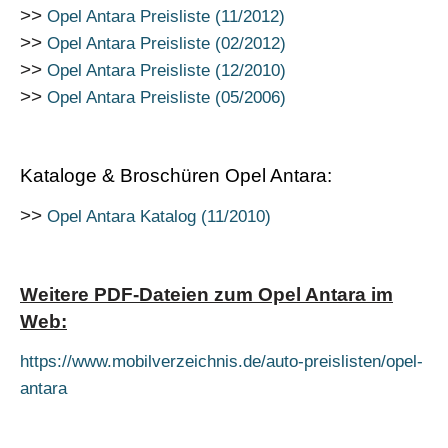
"Selection")
>>
Opel Antara Preisliste (11/2012)
2.4 Ecotec
>>
Opel Antara Preisliste (02/2012)
(6-MS)(4x4)
123 kW
ab
>>
12/2010
Opel Antara Preisliste (12/2010)
(ab "Design
(167 PS)
30.420,-
>>
Opel Antara Preisliste (05/2006)
Edition")
2.4 Ecotec
(6-AT)(4x4)
123 kW
ab
12/2010
Kataloge & Broschüren Opel Antara:
(ab "Design
(167 PS)
32.270,-
Edition")
>>
Opel Antara Katalog (11/2010)
3.2 V6
(5-
165 kW
ab
AT)(4x4) (ab
05/2005
(224 PS)
37.100,-
"Cosmo")
Weitere PDF-Dateien zum Opel Antara im
3.2
Web:
V6
Ecotec
167 kW
ab
06/2007
(5-AT) (ab
(227 PS)
38.650,-
https://www.mobilverzeichnis.de/auto-preislisten/opel-
"Cosmo")
antara
2.0
CDTI
Ecotec
93 kW
ab
06/2007
(5-MS) (ab
(127 PS)
29.660,-