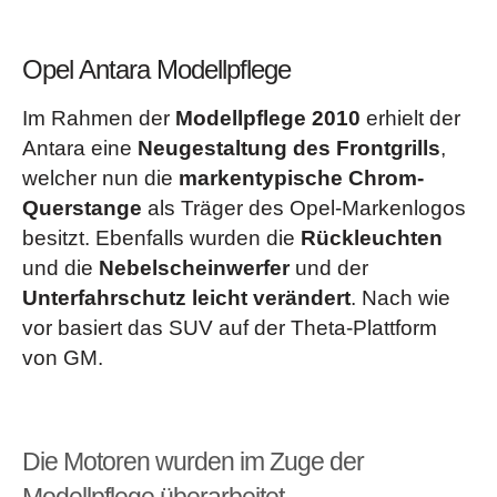
Kindersicherung
in den hinteren Türen, manuell
Seitenaufprallschutz
Opel Antara Modellpflege
Sicherheitslenksäule, höhen- und längseinstellbar
Vorrüstung für Kindersitzbefestigungs-System
Im Rahmen der
Modellpflege 2010
erhielt der
ISOFIX
, hinten außen
Antara eine
Neugestaltung des Frontgrills
,
siehe Broschüren & Preislisten
u.v.m.
(
)
welcher nun die
markentypische Chrom-
Querstange
als Träger des Opel-Markenlogos
besitzt. Ebenfalls wurden die
Rückleuchten
und die
Nebelscheinwerfer
und der
Unterfahrschutz leicht verändert
. Nach wie
vor basiert das SUV auf der Theta-Plattform
von GM.
Die Motoren wurden im Zuge der