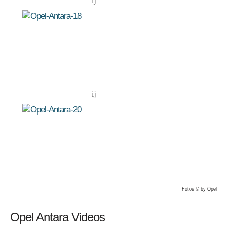
Edition")
2.2 CDTI
(6-
MS) (4x4)
135 kW
ab
04/2014
(ab "Design
(184 PS)
34.905,-
Edition")
2.2 CDTI
(6-
135 kW
ab
AT) (4x4) (ab
04/2014
(184 PS)
39.290,-
"Cosmo")
2.2
CDTI
Ecotec
135 kW
ab
(6-MS) (4x4)
12/2010
(184 PS)
33.110,-
(ab "Design
Edition")
2.2
CDTI
Ecotec
135 kW
ab
(6-AT) (4x4)
12/2010
Fotos © by Opel
(184 PS)
37.550,-
(ab
"Cosmo")
Opel Antara Videos