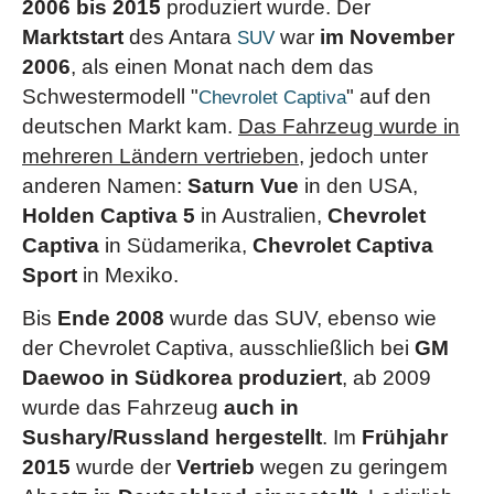
2006 bis 2015
produziert wurde. Der
Marktstart
des Antara
war
im November
SUV
2006
, als einen Monat nach dem das
Schwestermodell "
" auf den
Chevrolet Captiva
deutschen Markt kam.
Das Fahrzeug wurde in
mehreren Ländern vertrieben
, jedoch unter
anderen Namen:
Saturn Vue
in den USA,
Holden Captiva 5
in Australien,
Chevrolet
Captiva
in Südamerika,
Chevrolet Captiva
Sport
in Mexiko.
Bis
Ende 2008
wurde das SUV, ebenso wie
der Chevrolet Captiva, ausschließlich bei
GM
Daewoo in Südkorea produziert
, ab 2009
wurde das Fahrzeug
auch in
Sushary/Russland hergestellt
. Im
Frühjahr
2015
wurde der
Vertrieb
wegen zu geringem