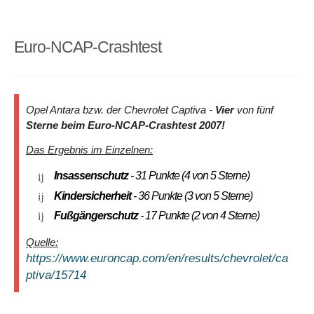
Airbagsystem
(Frontairbags (mehrstufig) und
Seitenairbags, Fahrer und Beifahrer, Kopfairbags, vorn und
hinten außen, Beifahrerairbag deaktivierbar)
Euro-NCAP-Crashtest
Antiblockiersystem (ABS) mit
Kurvenbremskontrolle (CBC) und hydraulischem
Bremsassistent
Opel Antara bzw. der Chevrolet Captiva -
Vier
von fünf
Anhängerstabilitätsprogramm
Sterne beim Euro-NCAP-Crashtest 2007!
Automatisches Abblendlicht
Das Ergebnis im Einzelnen:
Automatische Aktivierung des Warnblinkers
und
Insassenschutz
- 31 Punkte (4 von 5 Sterne)
Entriegelung der Türen nach Auslösung von Airbag oder
Kindersicherheit
- 36 Punkte (3 von 5 Sterne)
Gurtstraffer
Fußgängerschutz
- 17 Punkte (2 von 4 Sterne)
Berg-Abfahr-und Berg-Anfahr-Assistent
Dreipunktsicherheitsgurte auf allen Plätzen
Quelle:
Elektronisches Stabilitätsprogramm (ESP ® )
https://www.euroncap.com/en/results/chevrolet/ca
ptiva/15714
Gurtkraftbegrenzer
und pyrotechnische doppelte
Gurtschlossstraffer
, vorn sowie Gurtwarner, vorn