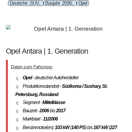
Deutsche SUV,
Baujahr 2006,
Opel
Opel Antara | 1. Generation
Daten zum Fahrzeug:
Opel
- deutscher Autohersteller
Produktionsstandort -
Südkorea / Sushary,
St.
Petersburg, Russland
Segment -
Mittelklasse
Bauzeit -
2006
bis
2017
Marktstart -
11/2006
Benzinmotor(en):
103 kW
(
140 PS
) bis
167 kW
(
227