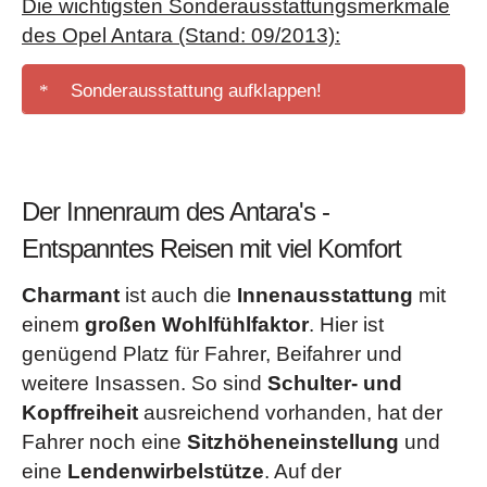
Die wichtigsten Sonderausstattungsmerkmale
Außenspiegel
(elektrisch einstell- und beheizbar,
des Opel Antara
(Stand: 09/2013)
:
manuell anklappbar)
Bordcomputer
(ab "Cosmo")
Sonderausstattung aufklappen!
Dachreling
(Silber)
Elektrische Fensterheber vorn und hinten
(mit
Anhängerzugvorrichtung
, abnehmbar
Tippfunktion und Einklemmschutz)
Cosmo-Paket
(Xenon-Scheinwerfer mit
Geschwindigkeitsregler
(ab "Cosmo")
Der Innenraum des Antara's -
Scheinwerfer-Reinigungsanlage, Reifendruck-
Halogen-Frontscheinwerfer mit
Kontrollsystem, Außenspiegel, elektrisch einstell-, beheiz-
Entspanntes Reisen mit viel Komfort
Leuchtweitenregulierung
und anklappbar, Innenpiegel automatisch abblendend,
Innen- und Leseleuchten vorn und hinten
Charmant
ist auch die
Innenausstattung
mit
Beifahrersitz, umklappbar)
Klimaanlage
einem
großen Wohlfühlfaktor
. Hier ist
Design Edition-Paket
(Bordcomputer, Parkpilot,
Laderaumabdeckung
genügend Platz für Fahrer, Beifahrer und
Einparkhilfe vorn und hinten, Geschwindigkeitsregler)
Niveauregulierung
(für alle Dieselmotoren)
weitere Insassen. So sind
Schulter- und
Digitaler Radioempfang DAB+
Kopffreiheit
ausreichend vorhanden, hat der
Parkpilot
, Einparkhilfe vorn und hinten (ab "Cosmo")
Flex-Fix ® Fahrradträgersystem im Stoßfänger
Fahrer noch eine
Sitzhöheneinstellung
und
Quickheat Schnellheizsystem
(für alle
integriert
eine
Lendenwirbelstütze
. Auf der
Dieselmotoren)
Infotainment-System
(4 x 20 Watt, 7 Lautsprecher,