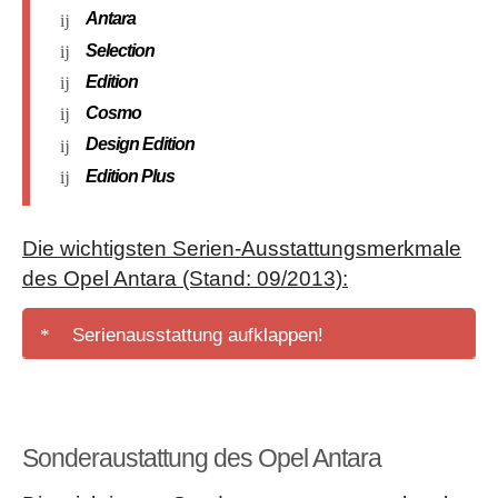
Antara
Selection
Edition
Cosmo
Design Edition
Edition Plus
Die wichtigsten Serien-Ausstattungsmerkmale
des Opel Antara (Stand: 09/2013):
Serienausstattung aufklappen!
12 Volt Steckdose
in der Mittelkonsole, vorn, hinten
sowie im Gepäckraum
Allradantrieb
(ab "Cosmo")
Sonderaustattung des Opel Antara
Automatisches Abblendlicht
(ab "Design Edition")