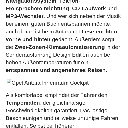
Navigationssystem
,
Telefon-
Reinigungsanlage
Innenschaltern
Freisprechereinrichtung
,
CD-Laufwerk
und
siehe Broschüren & Preislisten
u.v.m.
(
)
Zwei-Zonen-Klimatisierungsautomatik
(ab "Design
MP3-Wechsler
. Und wer sich neben der Musik
Edition")
Die Sonderausstattungen unterscheiden sich zum Teil und sind abhängig von
bei einem guten Buch entspannen möchte,
siehe Broschüren & Preislisten
u.v.m.
(
)
der Wahl der angebotenen Ausstattungslinie.
auch daran ist beim Antara mit
Leseleuchten
vorne und hinten
gedacht. Außerdem sorgt
Die Serienausstattungen unterscheiden sich zum Teil und sind abhängig von
die
Zwei-Zonen-Klimaautomatisierung
in der
der Wahl der angebotenen Ausstattungslinie.
Sonderausführung Design Edition auch bei
hohen Außentemperaturen für ein
entspanntes und angenehmes Reisen
.
Als komfortabel empfindet der Fahrer den
Tempomaten
, der gleichmäßige
Geschwindigkeiten garantiert. Das lästige
Beschleunigen und teilweise unruhige Fahren
entfallen. Selbst bei höheren