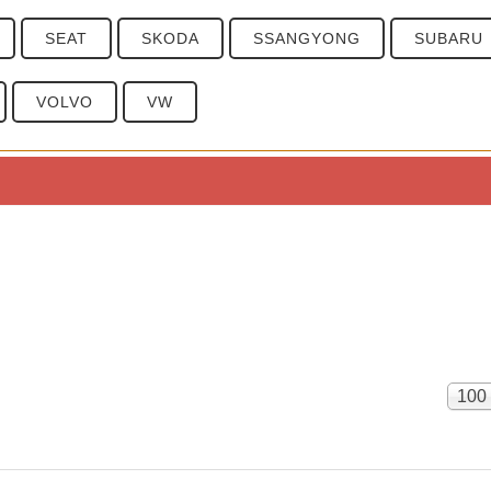
SEAT
SKODA
SSANGYONG
SUBARU
VOLVO
VW
boteten Fahrzeuge.
Anze
100
BSART
PREISE
#