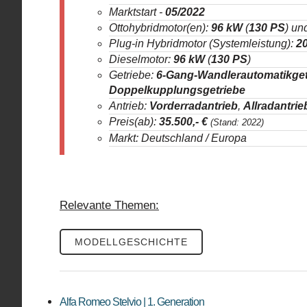
Marktstart -
05/2022
Ottohybridmotor(en):
96 kW
(
130 PS
) un
Plug-in Hybridmotor (Systemleistung):
2
Dieselmotor:
96 kW
(
130 PS
)
Getriebe:
6-Gang-Wandlerautomatikget
Doppelkupplungsgetriebe
Antrieb:
Vorderradantrieb
,
Allradantrie
Preis(ab):
35.500
,- €
(Stand: 2022)
Markt: Deutschland / Europa
Relevante Themen:
MODELLGESCHICHTE
Alfa Romeo Stelvio | 1. Generation