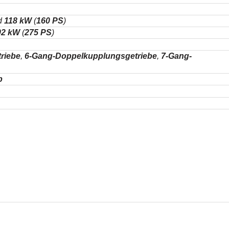
d
118 kW
(
160 PS
)
02 kW
(
275 PS
)
riebe
,
6-Gang-Doppelkupplungsgetriebe
,
7-Gang-
b