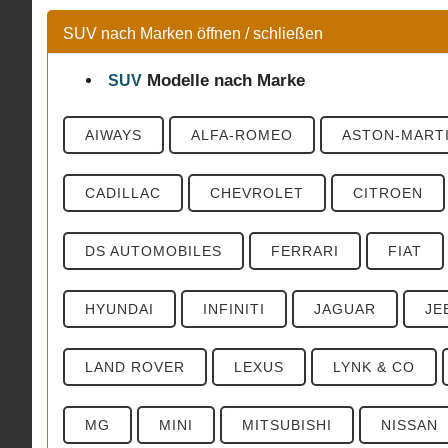
SUV nach Marken öffnen / schließen
Modelle
nach Marke
SUV
AIWAYS
ALFA-ROMEO
ASTON-MART
CADILLAC
CHEVROLET
CITROEN
DS AUTOMOBILES
FERRARI
FIAT
HYUNDAI
INFINITI
JAGUAR
JE
LAND ROVER
LEXUS
LYNK & CO
MG
MINI
MITSUBISHI
NISSAN