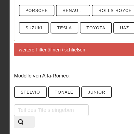
PORSCHE
RENAULT
ROLLS-ROYCE
SUZUKI
TESLA
TOYOTA
UAZ
weitere Filter öffnen / schließen
weitere Filter
Modelle von Alfa-Romeo:
Sortierung SUV Marktuebersicht
STELVIO
TONALE
JUNIOR
Sortierung aller aktuell im deutschem Handel ange
Teil
KLASSEN
MOTORISIERUNG
ANTRIE
des
Titels
Sortierung SUV Datenbank
eingeben