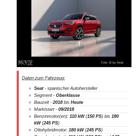
Modelle und Generationen!
BAUJAHR
LAND
MARKE
Daten zum Fahrzeug:
Seat
- spanischer Autohersteller
Segment -
Oberklasse
Bauzeit -
2018
bis
Heute
Marktstart -
09/2018
Benzinmotor(en):
110 kW
(
150 PS
) bis
180
kW
(
245 PS
)
Ottohybridmotor:
180 kW
(
245 PS
)