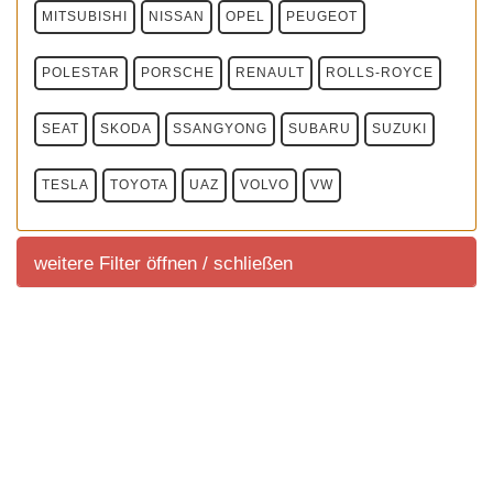
MITSUBISHI
NISSAN
OPEL
PEUGEOT
POLESTAR
PORSCHE
RENAULT
ROLLS-ROYCE
SEAT
SKODA
SSANGYONG
SUBARU
SUZUKI
TESLA
TOYOTA
UAZ
VOLVO
VW
weitere Filter öffnen / schließen
weitere Filter
Sortierung SUV Marktuebersicht
Sortierung aller aktuell im deutschem Handel
angeboteten Fahrzeuge.