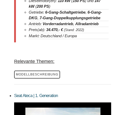
Dieselmotor(en):
110 kW
(
150 PS
) und
147
kW
(
200 PS
)
Getriebe:
6-Gang-Schaltgetriebe
,
6-Gang-
DKG
,
7-Gang-Doppelkupplungsgetriebe
Antrieb:
Vorderradantrieb
,
Allradantrieb
Preis(ab):
34.470
,- €
(Stand: 2022)
Markt: Deutschland / Europa
Relevante Themen:
MODELLBESCHREIBUNG
Seat Ateca | 1. Generation