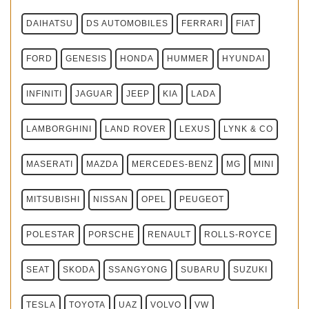
DAIHATSU
DS AUTOMOBILES
FERRARI
FIAT
FORD
GENESIS
HONDA
HUMMER
HYUNDAI
INFINITI
JAGUAR
JEEP
KIA
LADA
LAMBORGHINI
LAND ROVER
LEXUS
LYNK & CO
MASERATI
MAZDA
MERCEDES-BENZ
MG
MINI
MITSUBISHI
NISSAN
OPEL
PEUGEOT
POLESTAR
PORSCHE
RENAULT
ROLLS-ROYCE
SEAT
SKODA
SSANGYONG
SUBARU
SUZUKI
TESLA
TOYOTA
UAZ
VOLVO
VW