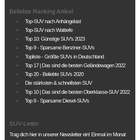
KLASSEN
MOTORISIERUNG
ANTRIEBSART
Beliebte Ranking Artikel
Top-SUV nach Anhängelast
PREISE
Top-SUV nach Wattiefe
Top 10: Günstige SUV's 2023
Sortierung SUV Datenbank
Top 9 - Sparsame Benziner-SUVs
Die Sortierungsmöglichkeit umfasst alle SUV-
Topliste - Größte SUVs in Deutschland
Modelle und Generationen!
Top 17 | Das sind die besten Geländewagen 2022
Top 20 - Beliebte SUVs 2020
BAUJAHR
LAND
MARKE
Die stärksten & schnellsten SUV
Top 10 | Das sind die besten Oberklasse-SUV 2022
Top 9 - Sparsame Diesel-SUVs
SUV-Letter
Trag dich hier in unserer Newsletter ein! Einmal im Monat