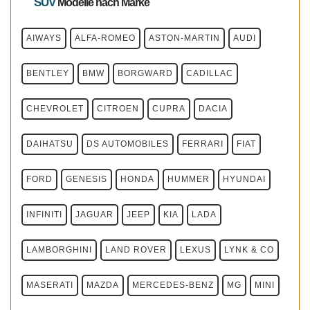
SUV
Modelle
nach Marke
AIWAYS
ALFA-ROMEO
ASTON-MARTIN
AUDI
BENTLEY
BMW
BORGWARD
CADILLAC
CHEVROLET
CITROEN
CUPRA
DACIA
DAIHATSU
DS AUTOMOBILES
FERRARI
FIAT
FORD
GENESIS
HONDA
HUMMER
HYUNDAI
INFINITI
JAGUAR
JEEP
KIA
LADA
LAMBORGHINI
LAND ROVER
LEXUS
LYNK & CO
MASERATI
MAZDA
MERCEDES-BENZ
MG
MINI