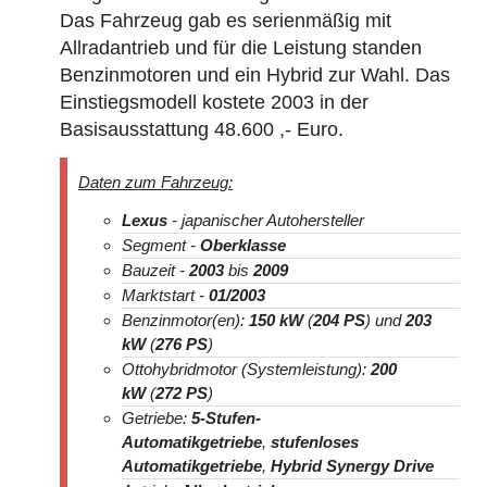
Das Fahrzeug gab es serienmäßig mit
Sortierung SUV Datenbank
Allradantrieb und für die Leistung standen
Benzinmotoren und ein Hybrid zur Wahl. Das
Die Sortierungsmöglichkeit umfasst alle SUV-
Einstiegsmodell kostete 2003 in der
Modelle und Generationen!
Basisausstattung 48.600 ,- Euro.
BAUJAHR
LAND
MARKE
Daten zum Fahrzeug:
Lexus
- japanischer Autohersteller
Segment -
Oberklasse
Bauzeit -
2003
bis
2009
Marktstart -
01/2003
Benzinmotor(en):
150 kW
(
204 PS
) und
203
kW
(
276 PS
)
Ottohybridmotor (Systemleistung):
200
kW
(
272 PS
)
Getriebe:
5-Stufen-
Automatikgetriebe
,
stufenloses
Automatikgetriebe
,
Hybrid Synergy Drive