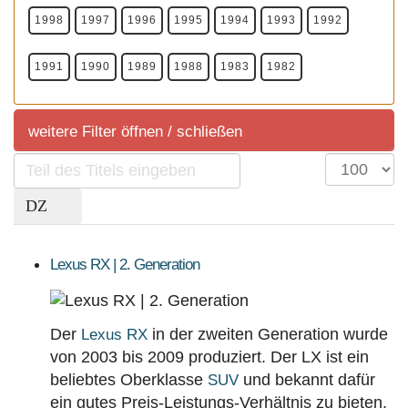
1998
1997
1996
1995
1994
1993
1992
1991
1990
1989
1988
1983
1982
weitere Filter öffnen / schließen
Teil
Anzeige
weitere Filter
des
#
Titels
eingeben
Sortierung
Marktübersicht
SUV
Lexus RX | 2. Generation
Sortierung aller aktuell im deutschem Handel
angeboteten Fahrzeuge.
Der
in der zweiten Generation wurde
Lexus RX
KLASSEN
MOTORISIERUNG
ANTRIEBSART
von 2003 bis 2009 produziert. Der LX ist ein
beliebtes Oberklasse
und bekannt dafür
SUV
PREISE
ein gutes Preis-Leistungs-Verhältnis zu bieten.