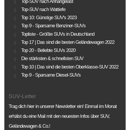
Top-SUV nach Anhängelast
KLASSEN
MOTORISIERUNG
ANTRIEBSART
Top-SUV nach Wattiefe
Top 10: Günstige SUV's 2023
PREISE
Top 9 - Sparsame Benziner-SUVs
Sortierung SUV Datenbank
Topliste - Größte SUVs in Deutschland
Top 17 | Das sind die besten Geländewagen 2022
Die Sortierungsmöglichkeit umfasst alle SUV-
Top 20 - Beliebte SUVs 2020
Modelle und Generationen!
Die stärksten & schnellsten SUV
BAUJAHR
LAND
MARKE
Top 10 | Das sind die besten Oberklasse-SUV 2022
Top 9 - Sparsame Diesel-SUVs
SUV-Letter
Trag dich hier in unserer Newsletter ein! Einmal im Monat
erhälst du eine Mail mit den neuesten Infos über SUV,
Geländewagen & Co.!