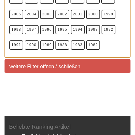
2005
2004
2003
2002
2001
2000
1999
1998
1997
1996
1995
1994
1993
1992
1991
1990
1989
1988
1983
1982
weitere Filter öffnen / schließen
weitere Filter
Sortierung SUV Marktübersicht
Sortierung aller aktuell im deutschem Handel
angeboteten Fahrzeuge.
Beliebte Ranking Artikel