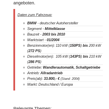
angeboten.
Daten zum Fahrzeug:
BMW
- deutscher Autohersteller
Segment -
Mittelklasse
Bauzeit -
2003 bis 2010
Marktstart -
01/2004
Benzinmotor(en): 110 kW (
150
PS
)
bis
200 kW
(
272
PS
)
Dieselmotor(en): 105 kW (
143
PS
)
bis
210 kW
(
286
PS
)
Getriebe:
Wandlerautomatik, Schaltgetriebe
Antrieb:
Allradantrieb
Preis(ab):
33.800
,- €
(Stand: 2004)
Markt: Deutschland / Europa
Relevante Themen: