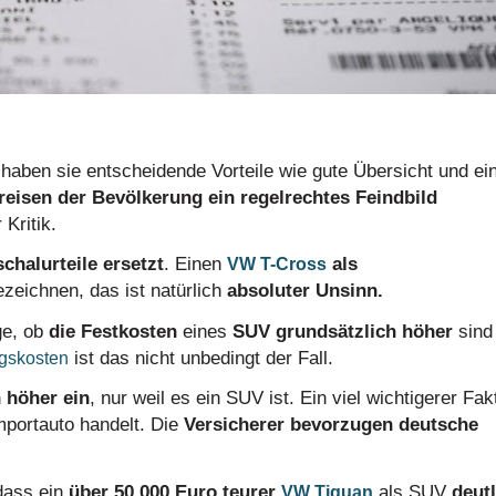
en sie entscheidende Vorteile wie gute Übersicht und ei
reisen der Bevölkerung ein regelrechtes Feindbild
 Kritik.
halurteile ersetzt
. Einen
als
VW T-Cross
zeichnen, das ist natürlich
absoluter Unsinn.
ge, ob
die Festkosten
eines
SUV grundsätzlich höher
sind
ist das nicht unbedingt der Fall.
gskosten
 höher ein
, nur weil es ein SUV ist. Ein viel wichtigerer Fak
Importauto handelt. Die
Versicherer bevorzugen deutsche
dass ein
über 50.000 Euro teurer
als SUV
deutl
VW Tiguan