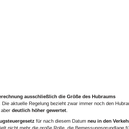
erechnung ausschließlich die Größe des Hubraums
. Die aktuelle Regelung bezieht zwar immer noch den Hubr
t aber
deutlich höher gewertet
.
eugsteuergesetz
für nach diesem Datum
neu in den Verkeh
ielt nicht mehr die große Rolle, die Bemessungsgrundlage f