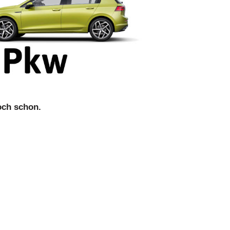
le
lasse
och schon.