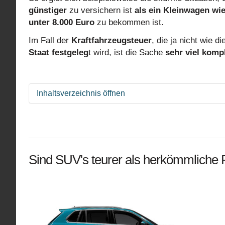
günstiger
zu versichern ist
als ein Kleinwagen wie
unter 8.000 Euro
zu bekommen ist.
Im Fall der
Kraftfahrzeugsteuer
, die ja nicht wie 
Staat festgeleg
t wird, ist die Sache
sehr viel kompl
Inhaltsverzeichnis öffnen
Sind SUV's teurer als herkömmliche Pkw's?
Wie werden also Fahrzeuge besteuert?
Wie war das gleich mit dem CO² Ausstoß?
Sind SUV's teurer als herkömmliche 
Und was für einen Einfluss nimmt die Schad
Schadstoffklasse zuordnen durch die Sc
So findest du die Abgasschlüsselnummer
Elektro-Fahrzeuge sind von Kfz-Steuer befreit
Wie werden Elektroautos künftig besteuert?