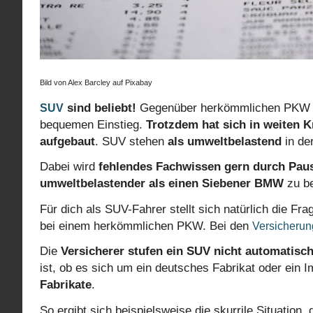
Bild von Alex Barcley auf Pixabay
sind beliebt!
Gegenüber herkömmlichen PKW hab
SUV
bequemen Einstieg.
Trotzdem hat sich in weiten K
aufgebaut
. SUV stehen
als umweltbelastend
in der
Dabei wird
fehlendes Fachwissen gern durch Pausc
umweltbelastender als einen Siebener BMW
zu be
Für dich als SUV-Fahrer stellt sich natürlich die Fra
bei einem herkömmlichen PKW. Bei den
Versicherun
Die
Versicherer stufen ein SUV nicht automatisch
ist, ob es sich um ein deutsches Fabrikat oder ein 
Fabrikate
.
So ergibt sich beispielsweise die skurrile Situation, 