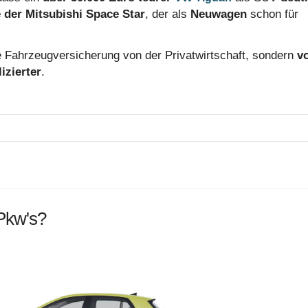
 der Mitsubishi Space Star
, der als
Neuwagen
schon für
die Fahrzeugversicherung von der Privatwirtschaft, sondern
v
izierter
.
Pkw's?
stoffklasse?
hlüsselnummer
!