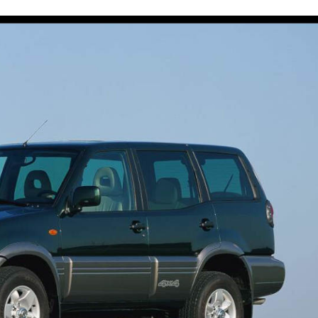
boteten Fahrzeuge.
BSART
PREISE
le und Generationen!