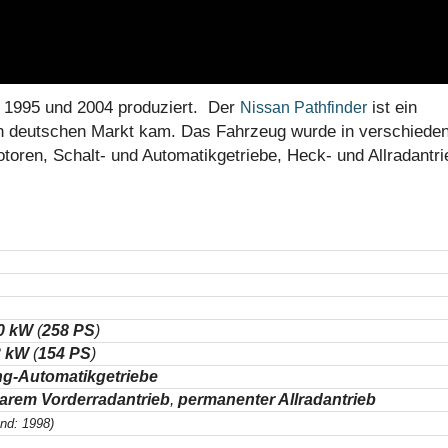
n 1995 und 2004 produziert. Der
ist ein
Nissan Pathfinder
 deutschen Markt kam. Das Fahrzeug wurde in verschiede
oren, Schalt- und Automatikgetriebe, Heck- und Allradantri
0 kW
(
258 PS
)
3 kW
(
154 PS
)
g-Automatikgetriebe
barem Vorderradantrieb
,
permanenter Allradantrieb
nd: 1998)