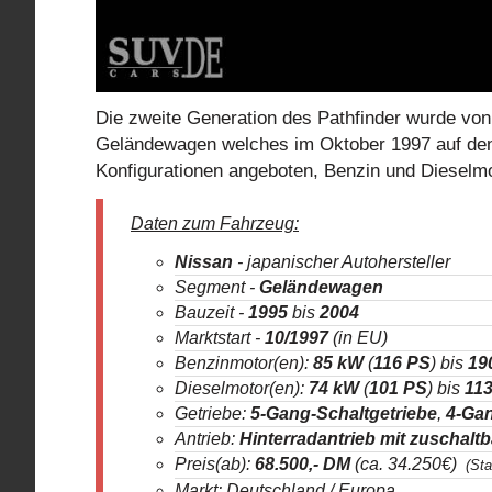
Die zweite Generation des Pathfinder wurde vo
Geländewagen welches im Oktober 1997 auf den
Konfigurationen angeboten, Benzin und Dieselmot
Daten zum Fahrzeug:
Nissan
- japanischer Autohersteller
Segment -
Geländewagen
Bauzeit -
1995
bis
2004
Marktstart -
10/1997
(in EU)
Benzinmotor(en):
85 kW
(
116 PS
) bis
19
Dieselmotor(en):
74 kW
(
101 PS
) bis
11
Getriebe:
5-Gang-Schaltgetriebe
,
4-Gan
Antrieb:
Hinterradantrieb mit zuschalt
Preis(ab):
68.500
,- DM
(ca. 34.250€)
(Sta
Markt: Deutschland / Europa