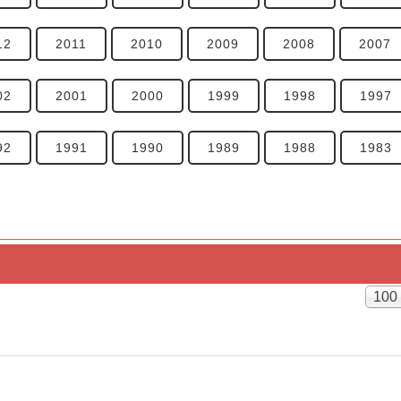
12
2011
2010
2009
2008
2007
02
2001
2000
1999
1998
1997
92
1991
1990
1989
1988
1983
Anze
100
#