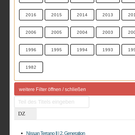
2016
2015
2014
2013
20
2006
2005
2004
2003
20
1996
1995
1994
1993
19
1982
weitere Filter öffnen / schließen
Teil
weitere Filter
des
Titels
eingeben
Sortierung
Marktübersicht
SUV
Nissan Terrano II | 2. Generation