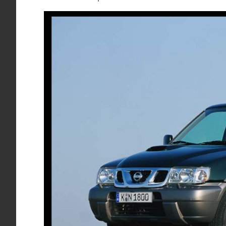
Sortierung aller aktuell im deutschem Handel ange
KLASSEN
MOTORISIERUNG
ANTRIE
Sortierung SUV Datenbank
Die Sortierungsmöglichkeit umfasst alle SUV-Model
BAUJAHR
LAND
MARKE