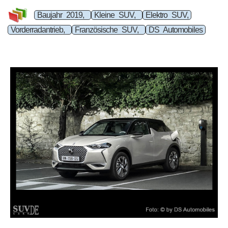
Baujahr 2019,
Kleine SUV,
Elektro SUV,
Vorderradantrieb,
Französische SUV,
DS Automobiles