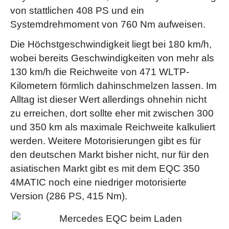
Schließen der Gepäckraumklappe)
von stattlichen 408 PS und ein
Bedienelement am Sitz; elektrische
Klimatisierungsautomatik THERMOTRONIC
- (mit 3
Systemdrehmoment von 760 Nm aufweisen.
Sitzkissenneigungsverstellung; elektrische
Klimazonen. Die Klimatisierungsautomatik
Höhenverstellung; elektrische Lehnenverstellung;
Die Höchstgeschwindigkeit liegt bei 180 km/h,
THERMOTRONIC mit 3 Klimazonen und 3 Klimastilen
mechanische Sitzkissentiefenverstellung um 6 cm mit
wobei bereits Geschwindigkeiten von mehr als
ermöglicht ein individuelles Wohlfühlklima an Bord. Fahrer
Beinauflagen-Pad; mechanische Längsverstellung;
130 km/h die Reichweite von 471 WLTP-
und Beifahrer können Temperatur, Luftverteilung und
mechanische Kopfstützenverstellung.)(nur bei der AMG
Kilometern förmlich dahinschmelzen lassen. Im
Klimastil jeweils nach ihren persönlichen Bedürfnissen
Line Serie)
Alltag ist dieser Wert allerdings ohnehin nicht
bestimmen. Die dritte Klimazone befindet sich im Fond –
Spiegel-Paket
- (Elektrisch anklappbare
zu erreichen, dort sollte eher mit zwischen 300
mit separat einstellbarer Temperatur und Luftmenge)
Außenspiegel, absenkbare rechte Außenspiegel,
und 350 km als maximale Reichweite kalkuliert
AIR-BALANCE Paket
- (inklusive Ionisierung,
automatische Abblendfunktion, Umfeldbeleuchtung in den
werden. Weitere Motorisierungen gibt es für
verbesserter Luftfilterung und Beduftung. Das AIR-
beiden Außenspiegeln) (nur bei der AMG Line Serie)
den deutschen Markt bisher nicht, nur für den
BALANCE Paket bietet ein individuelles
Vorklimatisierung
- (Genießen Sie Ihr Wohlfühlklima
asiatischen Markt gibt es mit dem EQC 350
Beduftungserlebnis im Innenraum)
schon beim Einstieg und erhöhen Sie die Effizienz des
4MATIC noch eine niedriger motorisierte
Multikontursitz-Paket
- (Das Multikontursitz-Paket
Elektroantriebs. Dazu stellen Sie einfach vorab Zeit und
Version (286 PS, 415 Nm).
passt den Sitz mit mehr oder weniger Luft in den
Temperatur ein – über Mercedes me oder an der Headunit.
Seitenwangen wie einen Maßanzug an. Wenn Sie die
Wenn Sie den Innenraum beim Ladevorgang heizen oder
Lehnen besonders eng führen, verbessert das den