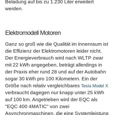
Beladung auf bis zu 1.230 Liter erweitert
eingefahrene Nägel oder Scherben dichtet das per
Leuchte im Ablagefach der Mittelkonsole;
werden.
Luftkompressor eingeblasene Dichtmittel ab. Somit können
Griffschalenbeleuchtungen in den Türen; beleuchteter
Sie mit bis zu 80 km/h zur nächsten Werkstatt weiterfahren.)
Kosmetikspiegel; Winkelleuchte in den Türen vorne/hinten
Touchpad
- (Mit dem Touchpad bedienen Sie das
sowie im Kofferraumdeckel)(bei der AMG Line Serie)
Display des Infotainmentsystems wie mit einem
Elektromodell Motoren
Kabelloses Ladesystem für mobile Endgeräte
Smartphone. Verschieben oder vergrößern Sie die Inhalte
KEYLESS-GO
- (Der Fahrzeugschlüssel kann in der
Ganz so groß wie die Qualität im Innenraum ist
ganz einfach per Einzahl-Geste. Ein haptisches Feedback
Tasche bleiben, Sie müssen ihn nicht in die Hand
die Effizienz der Elektromotoren leider nicht.
begleitet jede Eingabe. Das Touchpad erkennt Ihre
nehmen. Denn dank der gespeicherten Zugangs- und
Der Energieverbrauch wird nach WLTP zwar
Handschrift für den Fall, dass Sie Adressen oder
Fahrberechtigung erkennt das Fahrzeug seinen
mit 22 kWh angegeben, beträgt allerdings in
Telefonnummern eingeben möchten)
Besitzer. Türgriff umfassen, öffnen, einsteigen, losfahren)
der Praxis eher rund 28 und auf der Autobahn
Sitzkomfort-Paket
- (Ergonomische Sitzposition, die
KEYLESS-GO Komfort-Paket
- (Mit dem KEYLESS-
sogar 30 kWh pro 100 Kilometern. Ein der
perfekt auf Ihre individuellen Bedürfnisse zugeschnitten ist.
GO Komfort-Paket können Sie Ihr Fahrzeug starten und
Größe nach relativ vergleichbares
Tesla Model X
Bestandteile: vielfältige elektrische und manuelle
verriegeln, indem Sie Ihren Schlüssel schlicht und einfach
verbraucht dagegen nur knapp unter 25 kWh
Einstellmöglichkeiten für die Vordersitze zur Anpassung an
bei sich tragen. Die
auf 100 km. Angetrieben wird der EQC als
die spezifischen Körper- und Komfortansprüche von
Funktion HANDS-FREE ACCESS ermöglicht ein
"EQC 400 4MATIC" von zwei
Fahrer- und Beifahrer; elektropneumatische 4-Wege-
berührungsloses und vollautomatisches Öffnen und
Asynchronmaschinen, die eine Systemleistung
Lordosen-Stütze und Seitenhaltverstellung mit