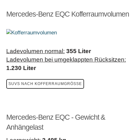
2
4MATIC
(408 PS), Systemdrehmoment 760
3
Mercedes-Benz EQC Kofferraumvolumen
(seit
Nm, 180 km/h, 5,1 s, 80 kWh,
5/2019)
Zweistufiges Eingang-
Reduktionsgetriebe, Allradantrieb
Ladevolumen normal:
355
Liter
Ladevolumen bei umgeklappten Rücksitzen:
1.230
Liter
SUVS NACH KOFFERRAUMGRÖSSE
Mercedes-Benz EQC - Gewicht &
Anhängelast