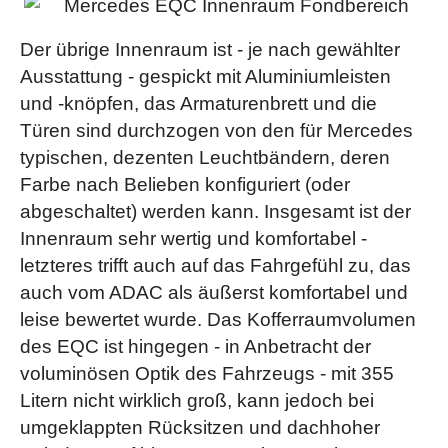
Beifahrersitz elektrisch einstellbar mit Memory-
mit 2 Klimazonen: Fahrer und Beifahrer können die
Funktion
Temperatur separat für ihre Seite einstellen. Diese wird
Der übrige Innenraum ist - je nach gewählter
EASY-PACK Laderaumabdeckung
-
dank der Klimatisierungsautomatik und dem feinfühligen
Ausstattung - gespickt mit Aluminiumleisten
(herausnehmbar. Schützen Sie Ihr Gepäck vor Sonne und
Sensorsystem konstant gehalten – ganz ohne manuelles
und -knöpfen, das Armaturenbrett und die
neugierigen Blicken: Die EASY-PACK
Nachregulieren)
Türen sind durchzogen von den für Mercedes
Laderaumabdeckung besteht aus einem Rollo, das hinter
Kommunikationsmodul
(LTE) für die Nutzung von
typischen, dezenten Leuchtbändern, deren
den Fondsitzen angebracht wird. Dieses können Sie
Mercedes me connect Diensten
Farbe nach Belieben konfiguriert (oder
jederzeit entfernen und in dem vorgesehenen Fach unter
MULTIBEAM LED
- (Die adaptiven MULTIBEAM
abgeschaltet) werden kann. Insgesamt ist der
dem Ladeboden verstauen)(bei der AMG Line Serie)
Innenraum sehr wertig und komfortabel -
LED Scheinwerfer reagieren mit einzeln steuerbaren LEDs
Fahrersitz elektrisch einstellbar mit Memory-
letzteres trifft auch auf das Fahrgefühl zu, das
auf die Verkehrssituation. Das Teilfernlicht spart andere
Funktion
auch vom ADAC als äußerst komfortabel und
Verkehrsteilnehmer aus, ohne
Head-up-Display
leise bewertet wurde. Das Kofferraumvolumen
diese zu blenden. Auch Abbiege- und Kurvenlicht leuchten
Innenraumlicht-Paket
- (Das Innenraumlicht-Paket
des EQC ist hingegen - in Anbetracht der
das Sichtfeld optimal aus)
sorgt für eine umfassendere direkte und indirekte
voluminösen Optik des Fahrzeugs - mit 355
MBUX Multimediasystem
Beleuchtung. Die zusätzlichen Licht-Elemente schaffen
Litern nicht wirklich groß, kann jedoch bei
Reifendruckkontrolle
eine angenehme Stimmung und erleichtern die
umgeklappten Rücksitzen und dachhoher
TIREFIT
- (mit Reifenfüllkompressor. Schäden durch
Bedienung. Bestandteile: Fußraumleuchten vorn; LED-