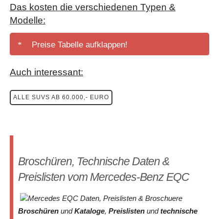
Das kosten die verschiedenen Typen &
Modelle:
Preise Tabelle aufklappen!
Typ in
Auch interessant:
Leistung
Kaufpreis
J
Serienausstattung
300 kW
ab
ALLE SUVS AB 60.000,- EURO
EQC 400 4MATIC
0
(408 PS)
69.484,-
300 kW
ab
EQC 400 4MATIC
0
(408 PS)
66.068,80
EQC 400 4MATIC
300 kW
ab
0
AMG Line
(408 PS)
73.208,80
Broschüren, Technische Daten &
Preislisten vom Mercedes-Benz EQC
Broschüren
und
Kataloge
,
Preislisten
und
technische