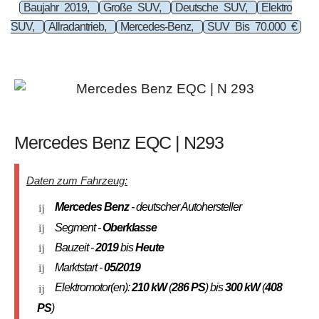
Baujahr 2019,
Große SUV,
Deutsche SUV,
Elektro
SUV,
Allradantrieb,
Mercedes-Benz,
SUV Bis 70.000 €
Mercedes Benz EQC | N293
Daten zum Fahrzeug:
Mercedes Benz
- deutscher Autohersteller
Segment -
Oberklasse
Bauzeit -
2019
bis
Heute
Marktstart -
05/2019
Elektromotor(en):
210 kW
(
286 PS
) bis
300 kW
(
408
PS
)