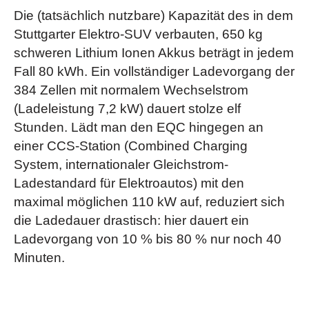
kühlen, bleibt zudem die Batterieleistung beim Start voll
Die (tatsächlich nutzbare) Kapazität des in dem
Seitenhalt für sportliche Fahrmanöver. Aufblasbare
erhalten)
Stuttgarter Elektro-SUV verbauten, 650 kg
Kammern erzeugen wiederum einen Massageeffekt im
Vorrüstung für digitales Radio
schweren Lithium Ionen Akkus beträgt in jedem
Lordose-Bereich. Ihr Rücken erfährt die verdiente
Vorrüstung für Navigationsdienste
Fall 80 kWh. Ein vollständiger Ladevorgang der
Wertschätzung.)
Vorrüstung für Remote- & Navigationsdienste
384 Zellen mit normalem Wechselstrom
URBAN GUARD Fahrzeugschutz Plus
- (Das
Vorrüstung für Live Traffic Information
(Ladeleistung 7,2 kW) dauert stolze elf
Paket URBAN GUARD Fahrzeugschutz Plus bietet eine
Wärme- und geräuschdämmendes Akustikglas
Stunden. Lädt man den EQC hingegen an
Rundum-Überwachung. Es umfasst eine Einbruch- und
Sicherheitssysteme im EQC
einer CCS-Station (Combined Charging
Diebstahlwarnanlage sowie einen Abschleppschutz, der
siehe Broschüren & Preislisten
u.v.m.
(
)
System, internationaler Gleichstrom-
Lageveränderungen erkennen kann. Auch Bewegungen
Ladestandard für Elektroautos) mit den
im Innenraum lösen optische und akustische Warnungen
Die Serienausstattungen unterscheiden sich zum Teil und sind abhängig von
maximal möglichen 110 kW auf, reduziert sich
aus. Die Ortung gestohlener Fahrzeuge erhöht die
der Wahl der angebotenen Ausstattungslinie.
die Ladedauer drastisch: hier dauert ein
Chance, Ihr Eigentum wiederzubeschaffen.)
Ladevorgang von 10 % bis 80 % nur noch 40
Scheibenwaschanlage beheizt
Minuten.
Sonnenrollos in den Fondtüren links und rechts
Schiebedach
- (elektrisch in Glasausführung mit
automatischer Regenschließung (Hubstellung),