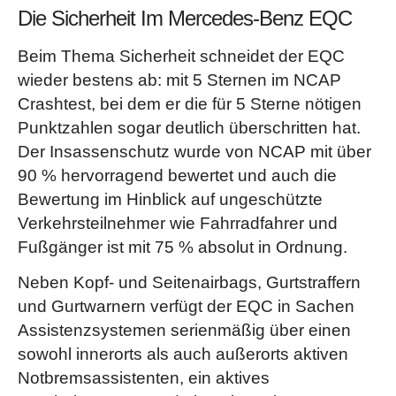
Einklemmschutz und PRE-SAFE® Schließfunktion)
Die Sicherheit Im Mercedes-Benz EQC
Sitzkomfort-Paket
- (Ergonomische Sitzposition, die
Beim Thema Sicherheit schneidet der EQC
perfekt auf Ihre individuellen Bedürfnisse zugeschnitten ist.
wieder bestens ab: mit 5 Sternen im NCAP
Bestandteile: vielfältige elektrische und manuelle
Crashtest, bei dem er die für 5 Sterne nötigen
Einstellmöglichkeiten für die Vordersitze zur Anpassung an
Punktzahlen sogar deutlich überschritten hat.
die spezifischen Körper- und Komfortansprüche von
Der Insassenschutz wurde von NCAP mit über
Fahrer- und Beifahrer; elektropneumatische 4-Wege-
90 % hervorragend bewertet und auch die
Lordosen-Stütze und Seitenhaltverstellung mit
Bewertung im Hinblick auf ungeschützte
Bedienelement am Sitz; elektrische
Verkehrsteilnehmer wie Fahrradfahrer und
Sitzkissenneigungsverstellung; elektrische
Fußgänger ist mit 75 % absolut in Ordnung.
Höhenverstellung; elektrische Lehnenverstellung;
mechanische Sitzkissentiefenverstellung um 6 cm mit
Neben Kopf- und Seitenairbags, Gurtstraffern
Beinauflagen-Pad; mechanische Längsverstellung;
und Gurtwarnern verfügt der EQC in Sachen
mechanische Kopfstützenverstellung.)(bei der AMG Line
Assistenzsystemen serienmäßig über einen
Serie)
sowohl innerorts als auch außerorts aktiven
Sitzheizung für Fahrer und Beifahrer
Notbremsassistenten, ein aktives
Sitzheizung im Fond