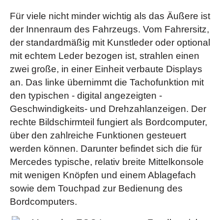
Einstiegsleisten mit baureihenspezifischem
der Gepäckraum zur Mini-Stromtankstelle: An Bord sind
Schriftzug, beleuchtet
(nur bei der AMG Line Serie)
Für viele nicht minder wichtig als das Äußere ist
eine 12-V-Steckdose und ein Doppel-USB
Festplatten-Navigation
der Innenraum des Fahrzeugs. Vom Fahrersitz,
Ladeanschluss. Bestandteile: 12-V-Steckdose links im
Fußmatten Velours
der standardmäßig mit Kunstleder oder optional
Gepäckraum; Doppel-USB Ladeanschluss im Fond (Typ
mit echtem Leder bezogen ist, strahlen einen
Innenraumlicht-Paket
- (Das Innenraumlicht-Paket
C); Kartentaschen an den Rückseiten der Vordersitze;
zwei große, in einer Einheit verbaute Displays
sorgt für eine umfassendere direkte und indirekte
Klappbox unter Ladeboden)
an. Das linke übernimmt die Tachofunktion mit
Beleuchtung. Die zusätzlichen Licht-Elemente schaffen
Ambientebeleuchtung
- (Die Ambientebeleuchtung
den typischen - digital angezeigten -
eine angenehme Stimmung und erleichtern die
stellt Ihr Interieur mit 64 wählbaren Farben wie ein
Geschwindigkeits- und Drehzahlanzeigen. Der
Bedienung. Bestandteile: Fußraumleuchten vorn; LED-
Kunstwerk dar. Der Mercedes-Benz EQC bietet dabei
rechte Bildschirmteil fungiert als Bordcomputer,
Leuchte im Ablagefach der Mittelkonsole;
außergewöhnliche Effekte wie eine Ladeinszenierung.
über den zahlreiche Funktionen gesteuert
Griffschalenbeleuchtungen in den Türen; beleuchteter
Beim Aufladen pulsiert der Innenraum für einen kurzen
werden können. Darunter befindet sich die für
Kosmetikspiegel; Winkelleuchte in den Türen vorne/hinten
Zeitraum in Grün und gibt damit eine klare Rückmeldung.
Mercedes typische, relativ breite Mittelkonsole
sowie im Kofferraumdeckel)(nur bei der AMG Line Serie)
Bestandteile: Einstiegsleisten mit baureihenspezifischem
mit wenigen Knöpfen und einem Ablagefach
KEYLESS-GO Start-Funktion
Schriftzug, beleuchtet)(nur für die AMG Line orderbar)
sowie dem Touchpad zur Bedienung des
Klimatisierungsautomatik THERMATIC
- (mit 2
Anhängevorrichtung mit ESP®
Bordcomputers.
Klimazonen. Individuellen Klimakomfort auf den vorderen
Anhängerstabilisierung
Plätzen bietet die Klimatisierungsautomatik THERMATIC