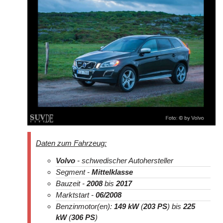
Daten zum Fahrzeug:
Volvo
- schwedischer Autohersteller
Segment -
Mittelklasse
Bauzeit -
2008
bis
2017
Marktstart -
06/2008
Benzinmotor(en):
149 kW
(
203 PS
) bis
225
kW
(
306 PS
)