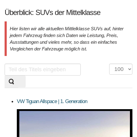
Sortierung SUV Marktuebersicht
Überblick: SUVs der Mittelklasse
Sortierung aller aktuell im deutschem Handel
angeboteten Fahrzeuge.
Hier listen wir alle aktuellen Mittlelklasse SUVs auf, hinter
jedem Fahrzeug finden sich Daten wie Leistung, Preis,
KLASSEN
MOTORISIERUNG
ANTRIEBSART
Ausstattungen und vieles mehr, so dass ein einfaches
Vergleichen der Fahrzeuge möglich ist.
PREISE
Teil
Anzeige
Sortierung SUV Datenbank
des
#
Titels
Die Sortierungsmöglichkeit umfasst alle SUV-
eingeben
Modelle und Generationen!
VW Tiguan Allspace | 1. Generation
BAUJAHR
LAND
MARKE