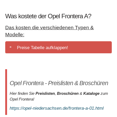
Was kostete der Opel Frontera A?
Das kosten die verschiedenen Typen &
Modelle:
Preise Tabelle aufklappen!
Typ &
Leistung
Kaufpreis
Jahr
Ausstattung
2.0i Frontera
ab
Sport
85 kW
Opel Frontera - Preislisten & Broschüren
40.420,-
01/1996
"Sahara" 2-
(115 PS)
DM
Türig
Hier finden Sie
Preislisten
,
Broschüren
&
Kataloge
zum
Opel Frontera!
2.0i Frontera
ab
Sport
85 kW
https://opel-niedersachsen.de/frontera-a-01.html
40.420,-
01/1996
"Shadow" 2-
(115 PS)
DM
Türig