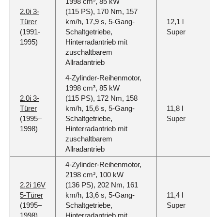
1998 cm³, 85 kW
2.0i 3-
(115 PS), 170 Nm, 157
Türer
km/h, 17,9 s, 5-Gang-
12,1 l
(1991-
Schaltgetriebe,
Super
1995)
Hinterradantrieb mit
zuschaltbarem
Allradantrieb
4-Zylinder-Reihenmotor,
1998 cm³, 85 kW
2.0i 3-
(115 PS), 172 Nm, 158
Türer
km/h, 15,6 s, 5-Gang-
11,8 l
(1995–
Schaltgetriebe,
Super
1998)
Hinterradantrieb mit
zuschaltbarem
Allradantrieb
4-Zylinder-Reihenmotor,
2198 cm³, 100 kW
2.2i 16V
(136 PS), 202 Nm, 161
5-Türer
km/h, 13,6 s, 5-Gang-
11,4 l
(1995–
Schaltgetriebe,
Super
1998)
Hinterradantrieb mit