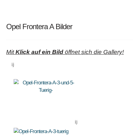
2.0i Frontera
ab
85 kW
Sport, 2-
43.431,-
05/1995
(115 PS)
Türig
DM
Opel Frontera A Bilder
2.0i Frontera
ab
85 kW
Sport Soft
42.926,-
05/1995
(115 PS)
Top, 2-Türig
DM
Mit
Klick auf ein Bild
öffnet sich die Gallery!
2.0i Frontera
ab
85 kW
Sport, 2-
32.900,-
01/1992
(115 PS)
Türig
DM
ab
2.4i Frontera,
92 kW
38.000,-
01/1992
4-Türig
(125 PS)
DM
2.8i Frontera
ab
100 kW
"Shadow", 4-
48.100,-
01/1996
(136 PS)
Türig
DM
2.3 TD
ab
74 kW
Frontera, 2-
39.400,-
01/1992
(100 PS)
Türig
DM