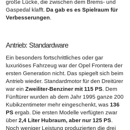
große Lücke, die zwischen dem Brems- und
Die Sonderausstattungen unterscheiden sich zum Teil und sind abhängig von
Gaspedal klafft.
Da gab es es Spielraum für
der Wahl der angebotenen Ausstattungslinie.
Verbesserungen
.
Antrieb: Standardware
Ein besonders fortschrittliches oder gar
luxuriöses Fahrzeug war der Opel Frontera der
ersten Generation nicht. Das spiegelt sich beim
Antrieb wieder. Standardmotor für den Dreitürer
war ein
Zweiliter-Benziner mit 115 PS
. Dem
Fünftürer wurden ab dem Jahr 1995 ganze 200
Kubikzentimeter mehr eingeschenkt, was
136
PS
ergab. Die ersten Modelle verfügten zwar
über
2,4 Liter Hubraum, aber nur 125 PS
.
Noch weniger Leistung produzierten die drei