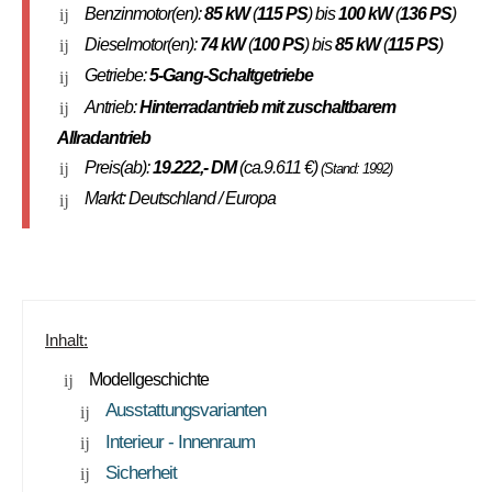
Benzinmotor(en):
85 kW
(
115 PS
) bis
100 kW
(
136 PS
)
Dieselmotor(en):
74 kW
(
100 PS
) bis
85 kW
(
115 PS
)
Getriebe:
5-Gang-Schaltgetriebe
Antrieb:
Hinterradantrieb mit zuschaltbarem
Allradantrieb
Preis(ab):
19.222
,- DM
(ca.9.611 €)
(Stand: 1992)
Markt: Deutschland / Europa
Inhalt:
Modellgeschichte
Ausstattungsvarianten
Interieur - Innenraum
Sicherheit