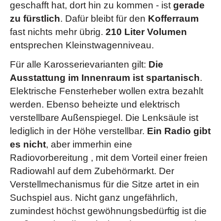
Mittekonsole verlängert mut Cassettenhalterung
geschafft hat, dort hin zu kommen - ist
gerade
Sitzheizung Fahrer und Beifahrer
zu fürstlich
. Dafür bleibt für den
Kofferraum
Scheinwerfer Hochdruck-Waschanlage
fast nichts mehr übrig.
210 Liter Volumen
entsprechen Kleinstwagenniveau.
Schiebe-/ Hebedach transparenz
Sonnendach kipp- und herausnehmbar
Für alle Karosserievarianten gilt:
Die
Trittbretter
Ausstattung im Innenraum ist spartanisch
.
Weitstrahler
(nur mit Frontschutzbügel)
Elektrische Fensterheber wollen extra bezahlt
Offroadpaket
(Frontschutzbügel, Nebelscheinwerfer,
werden. Ebenso beheizte und elektrisch
Weitstrahler, Trittbretter (nicht mit Flankenschutz))
verstellbare Außenspiegel. Die Lenksäule ist
verschiedene Beauty & Kompfortpakete
lediglich in der Höhe verstellbar.
Ein Radio gibt
Winterpaket
(Scheinwerfer-Hochdruck-Waschanlage,
es nicht
, aber immerhin eine
Sitzheizung für Fahrer und Beifahrer, Differential,
Radiovorbereitung , mit dem Vorteil einer freien
schlupfabhängig und teilsperrend)
Radiowahl auf dem Zubehörmarkt. Der
Zentralverriegelung für Seitentüren
Verstellmechanismus für die Sitze artet in ein
verschieden Radios
Suchspiel aus. Nicht ganz ungefährlich,
siehe Broschüren & Preislisten
u.v.m.
(
)
zumindest höchst gewöhnungsbedürftig ist die