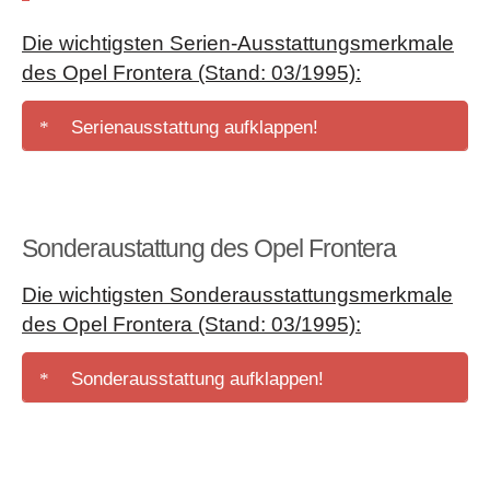
Die wichtigsten Serien-Ausstattungsmerkmale
des Opel Frontera (Stand: 03/1995):
Serienausstattung aufklappen!
Airtop mit abnehmbarem Dachteil
sowie
herausnehmbaren Heck-und Seitenfenster hinten (nur
beim Frontera Sport)
Sonderaustattung des Opel Frontera
Allradantrieb
(zuschaltbar)
Die wichtigsten Sonderausstattungsmerkmale
Dachrehling
beim 4-türigen Frontera
des Opel Frontera
(Stand: 03/1995)
:
Drehzahlmesser
Faltverdeck, mit herausnehmenbaren Heck- und
Sonderausstattung aufklappen!
Seitenfenster
hinter, Hecktür mit Aufbewahrungstasche
bei Frontera Sport Soft Top
Anhängerzugvorrichtung
Freilaufnaben
(manuell bei Frontera Sport /
Antiblockiersystem
(nur mit automatischen
automatisch bei Frontera 4-türig)