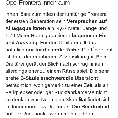
Opel Frontera Innenraum
Freilaufnaben, vorne)
Lenkrad höhenverstellbar
Anhängerzugvorrichtung
, abnehmbar
Innen löste zumindest der fünftürige Frontera
Radioeinbausatz mit 4 Lautsprecher
Außenspiegel Fahrer und Beifahrer
(elektrisch
der ersten Generation sein
Versprechen auf
Rücksitzlehne, umklappbar - asymmetrisch geteilt
einstell- und beheizbar)
Alltagsqualitäten
ein. 4,67 Meter Länge und
bei Frontera 4türig
Dachrehling
1,70 Meter Höhe garantieren
bequemen Ein-
Schmutzfänger vorne und hinten
Diebstahlwarnanlage
und Ausstieg
. Für den Dreitürer gilt das
Servolenkung
Differential, schlupfabhängig und teilsperrend
natürlich
nur für die erste Reihe
. Die Übersicht
Voltmeter & Öldruckmesser
Drehstromlichtmaschine 120 A
(nur mit
ist dank der erhabenen Sitzposition gut. Beim
Wärmeschutzverglasung
, grün getönt
Klimananlage und Benzinmotoren)
Dreitürer gerät der Blick nach schräg hinten
Wisch-/ und Waschanlage, Front- und
elektrische Fensterheber
allerdings eher zu einem Rätselspiel. Die sehr
Heckscheibe mit Intervallschaltung
Flankenschutz
(nicht mit Trittbrettern)
breite B-Säule erschwert die Übersicht
Zentralveriegelung für Heck- und Seitentüren bei
Freilaufnaben vorne
(manuell oder automatisch)
beträchtlich, wohlgemerkt zu einer Zeit, als an
Frontera 4türig
Klimaanlage, FCKW-frei
(bei Benzinmotoren nur mit
Parkpiepser oder gar Rückfahrkameras nicht
siehe Broschüren & Preislisten
u.v.m.
(
)
120 A Drehstromlichtmaschine)
zu denken war. Noch eine Skurrilität findet sich
Lederausstattung
im Innenraum des Dreitürers:
Die Beinfreiheit
Die Serienausstattungen unterscheiden sich zum Teil und sind abhängig von
Lederlenkradkranz
auf der Rückbank - wenn man es denn
der Wahl der angebotenen Ausstattungslinie.