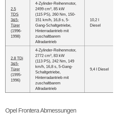
4-Zylinder-Reihenmotor,
2.5
2499 cm³, 85 kW
TDS
(115 PS), 260 Nm, 150-
3&5-
151 km/h, 16,8 s, 5-
10,2 l
Türer
Gang-Schaltgetriebe,
Diesel
(1996-
Hinterradantrieb mit
1998)
zuschaltbarem
Allradantrieb
4-Zylinder-Reihenmotor,
2772 cm³, 83 kW
2.8 TDi
(113 PS), 242 Nm, 149
3&5-
km/h, 16,8 s, 5-Gang-
Türer
9,4 l Diesel
Schaltgetriebe,
(1995-
Hinterradantrieb mit
1996)
zuschaltbarem
Allradantrieb
Opel Frontera Abmessungen