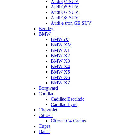
Audi Q4 SUV
Audi Q5 SUV
Audi Q7 SUV
Audi Q8 SUV
Audi e-tron GE SUV
Bentley
BMW
BMW iX
BMW XM
BMW X1
BMW X2
BMW X3
BMW X4
BMW X5
BMW X6
BMW X7
Borgward
Cadillac
Cadillac Escalade
Cadillac Lyriq
Chevrolet
Citroen
Citroen C4 Cactus
Cupra
Dacia