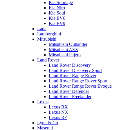
Kia Sportage
Kia Niro
Kia Soul
Kia EV6
Kia EV9
Lada
Lamborghini
Mitsubishi
Mitsubishi Outlander
Mitsubishi ASX
Mitsubishi Pajero
Land Rover
Land Rover Discovery
Land Rover Discovery Sport
Land Rover Range Rover
Land Rover Range Rover Sport
Land Rover Range Rover Evoque
Land Rover Defender
Land Rover Freelander
Lexus
Lexus RX
Lexus NX
Lexus RZ
Lynk & Co
Maserati