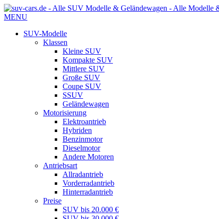
MENU
SUV-Modelle
Klassen
Kleine SUV
Kompakte SUV
Mittlere SUV
Große SUV
Coupe SUV
SSUV
Geländewagen
Motorisierung
Elektroantrieb
Hybriden
Benzinmotor
Dieselmotor
Andere Motoren
Antriebsart
Allradantrieb
Vorderradantrieb
Hinterradantrieb
Preise
SUV bis 20.000 €
SUV bis 30.000 €