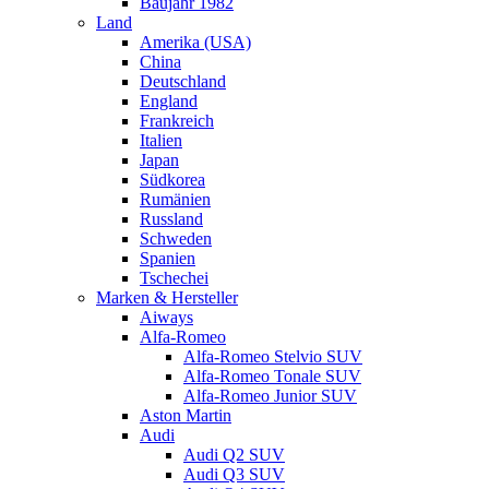
Baujahr 1982
Land
Amerika (USA)
China
Deutschland
England
Frankreich
Italien
Japan
Südkorea
Rumänien
Russland
Schweden
Spanien
Tschechei
Marken & Hersteller
Aiways
Alfa-Romeo
Alfa-Romeo Stelvio SUV
Alfa-Romeo Tonale SUV
Alfa-Romeo Junior SUV
Aston Martin
Audi
Audi Q2 SUV
Audi Q3 SUV