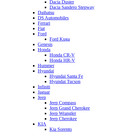
Dacia Duster
Dacia Sandero Stepway
Daihatsu
DS Automobiles
Ferrari
Fiat
Ford
Ford Kuga
Genesis
Honda
Honda CR-V
Honda HR-V
Hummer
Hyundai
Hyundai Santa Fe
Hyundai Tucson
Infiniti
Jaguar
Jeep
Jeep Compass
Jeep Grand Cherokee
Jeep Wrangler
Jeep Cherokee
KIA
Kia Sorento