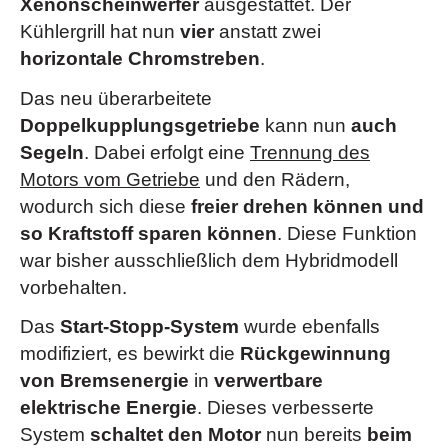
Xenonscheinwerfer
ausgestattet. Der
Umfeldbeobachtungssystem „Front Assist“
(Optional)
Kühlergrill hat nun
vier
anstatt zwei
Bergabfahrassistent
(sorgt bei Geländefahrten durch
horizontale Chromstreben
.
Abregelung der Motordrehzahl und Bremseingriff für
sicheres und kontrolliertes Bergabfahren)
Das neu überarbeitete
Berganfahrassistent
(verhindert beim Anfahren an
Doppelkupplungsgetriebe
kann nun
auch
Steigungen ein Zurückrollen des Fahrzeugs)
Segeln
. Dabei erfolgt eine
Trennung des
Dreipunkt-Automatiksicherheitsgurte
vorn mit
Motors vom Getriebe
und den Rädern,
Höheneinstellung und Gurtstraffer
wodurch sich diese
freier drehen können und
Elektronisches Stabilisierungsprogramm
mit
so Kraftstoff sparen können
. Diese Funktion
Gegenlenkunterstützung
war bisher ausschließlich dem Hybridmodell
Fahrerassistenzpaket
(Optional)
vorbehalten.
Gespannstabilisierung
Das
Start-Stopp-System
wurde ebenfalls
Innenspiegel automatisch abblendend
modifiziert, es bewirkt die
Rückgewinnung
ISOFIX-Halteösen
(Vorrichtung zur Befestigung von 2
von Bremsenergie
in
verwertbare
Kindersitzen auf der Rücksitzbank)
elektrische Energie
. Dieses verbesserte
Multikollisionsbremse
System
schaltet den Motor
nun bereits
beim