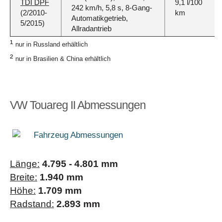
TDI DPF
9,1 l/100
242 km/h, 5,8 s, 8-Gang-
(2/2010-
km
Automatikgetrieb,
5/2015)
Allradantrieb
¹
nur in Russland erhältlich
²
nur in Brasilien & China erhältlich
VW Touareg II Abmessungen
Länge:
4.795 - 4.801 mm
Breite:
1.940 mm
Höhe:
1.709 mm
Radstand:
2.893 mm