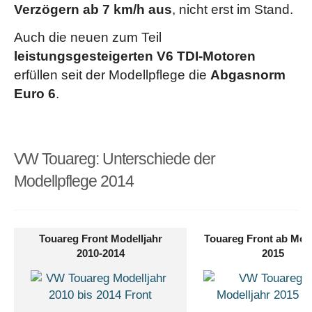
Müdigkeitserkennung
(erkennt aufgrund
Verzögern ab 7 km/h aus
, nicht erst im Stand.
charakteristischen Lenkverhaltens, Tageszeit und
Auch die neuen zum Teil
Fahrdauer Anzeichen einer eventuellen Müdigkeit des
leistungsgesteigerten V6 TDI-Motoren
Fahrers und gibt eine optische und akustische Warnung
erfüllen seit der Modellpflege die
Abgasnorm
aus)
Euro 6
.
Nebelscheinwerfer inkl. Abbiegelicht
Parkdistanzkontrolle
(Optional)
Regensensor
Reifendruck-Kontrollsystem
VW Touareg: Unterschiede der
Rückfahrkamera „Rear View“
(Optional)
Modellpflege 2014
Sicherheitsoptimierte Kopfstützen vorn
Sicherheitsoptimierte Kopfstützen
vorn längs- und
höheneinstellbar (ab Ausstattung "Exclusiv")
Touareg Front Modelljahr
Touareg Front ab Mode
Spurwechselassistent „Side Assist“ und
2010-2014
2015
Spurhalteassistent „Lane Assist“
(Optional)
Umgebungsansicht „Area View“
inkl.
Rückfahrkamera „Rear View“
und