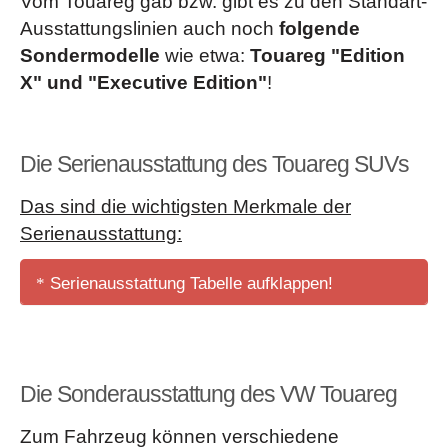
Vom Touareg gab bzw. gibt es zu den Standart-
Ausstattungslinien auch noch
folgende
Sondermodelle
wie etwa:
Touareg "Edition
X" und "Executive Edition"
!
Die Serienausstattung des Touareg SUVs
Das sind die wichtigsten Merkmale der
Serienausstattung:
Serienausstattung Tabelle aufklappen!
12-V-Steckdose
in der Mittelkonsole vorn und hinten,
in der Mittelarmlehne vorn und im Gepäckraum
Außenspiegel elektrisch anklapp-
, einstell- und
Die Sonderausstattung des VW Touareg
separat beheizbar, automatisch abblendend mit Memory-
Zum Fahrzeug können verschiedene
Funktion (ab Ausstattung "Exclusiv")