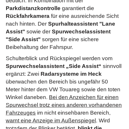
deutlich. In Kombination mit der
Parkdistanzkontrolle
garantiert die
Rückfahrkamera
für eine ausreichende Sicht
nach hinten. Der
Spurhalteassistent "Lane
Assist"
sowie der
Spurwechselassistent
"Side Assist"
sorgen für eine sichere
Beibehaltung der Fahrspur.
Schulterblick und Rückspiegel werden vom
Spurwechselassistent „Side Assist“
sinnvoll
ergänzt: Zwei
Radarsysteme im Heck
überwachen den Bereich bis ungefähr 50
Meter hinter dem VW Touareg sowie den toten
Winkel daneben.
Bei den Anzeichen für einen
Spurwechsel trotz eines anderen vorhandenen
Fahrzeuges
im nicht einsehbaren Bereich,
warnt eine Anzeige im Außenspiegel
. Wird
trotzdem der Blinker betätigt,
blinkt die