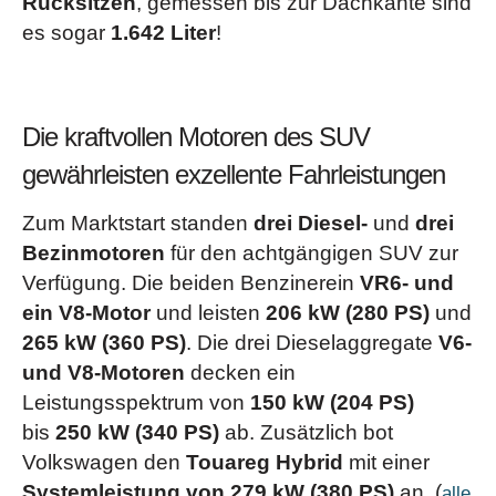
Rücksitzen
, gemessen bis zur Dachkante sind
im Verhältnis 40:60 umklappbar
es sogar
1.642 Liter
!
Rückleuchten in LED-Technik
Schlüsselloses Schließ- und Startsystem „Keyless
Access“
mit Safe-Sicherung
Vordersitze mit aktiver Klimatisierung
Die kraftvollen Motoren des SUV
siehe Broschüren & Preislisten
u.v.m. (
)
gewährleisten exzellente Fahrleistungen
Zum Marktstart standen
drei Diesel-
und
drei
Bezinmotoren
für den achtgängigen SUV zur
Verfügung. Die beiden Benzinerein
VR6- und
ein V8-Motor
und leisten
206 kW (280 PS)
und
265 kW (360 PS)
. Die drei Dieselaggregate
V6-
und V8-Motoren
decken ein
Leistungsspektrum von
150 kW (204 PS)
bis
250 kW (340 PS)
ab. Zusätzlich bot
Volkswagen den
Touareg Hybrid
mit einer
Systemleistung von 279 kW (380 PS)
an. (
alle