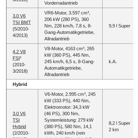
Vorderradantrieb
VR6-Motor, 3.597 cm³,
3.0 V6
206 kW (280 PS), 360
TSI BMT
Nm, 228 km/h, 7,8 s, 8-
9,9 l Super
(5/2010-
Gang-Automatikgetriebe,
4/2013)
Allradantrieb
V8-Motor, 4163 cm³, 265
4.2 V8
kW (360 PS), 445 Nm,
FSI
²
245 km/h, 6,5 s, 8-Gang-
k.A.
(2010-
Automatikgetriebe,
3/2018)
Allradantrieb
Hybrid
V6-Motor, 2.995 cm³, 245
kW (333 PS), 440 Nm,
Elektromotor: 34,3 kW
3.0 V6
(46 PS), 300 Nm,
TSI
Systemleistung: 279 kW
8,2 l Super
Hybrid
(380 PS), 580 Nm, 14,1
2 km
(2/2010-
kWh, 240 km/h (rein