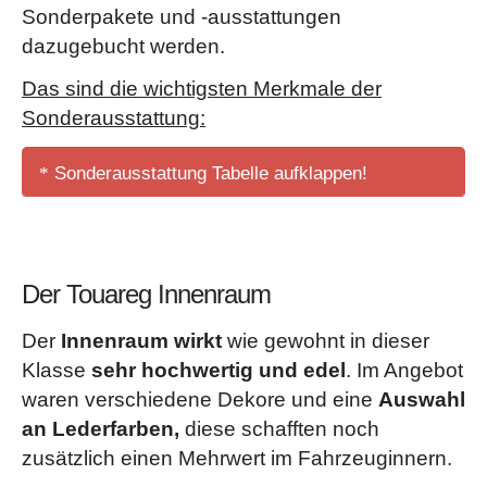
Sonderpakete und -ausstattungen
Fensterheber vorn und hinten elektrisch
dazugebucht werden.
Fußraumbeleuchtung & Leseleuchten
vorn und
Das sind die wichtigsten Merkmale der
hinten
Sonderausstattung:
Geschwindigkeitsregelanlage
(speichert und hält die
vom Fahrer gewählte Geschwindigkeit)
Sonderausstattung Tabelle aufklappen!
Klimaanlage „Climatronic“
mit 2-Zonen-
Temperaturregelung
„Active Lighting System“
(dynamisches Bi-Xenon-
Lenksäule mit Höhen- und Längseinstellung
Scheinwerfer und Kurvenfahrlicht, LED-Tagfahrlicht,
Multifunktionslenkrad
in Leder, beheizbar (ab
dynamische Leuchtweitenregulierung, Scheinwerfer-
Der Touareg Innenraum
Ausstattung "Exclusiv")
Reinigungsanlage, Dynamische Fernlichtregulierung
Multifunktionsanzeige „Plus“
mit erweiterten
Der
Innenraum wirkt
wie gewohnt in dieser
„Dynamic Light Assist“)
Anzeigemöglichkeiten
Klasse
sehr hochwertig und edel
. Im Angebot
Airbag
(Knie-Airbag für Fahrersitz, Seitenairbags und
Permanenter Allradantrieb „4MOTION“
(mit
waren verschiedene Dekore und eine
Auswahl
Gurtstraffer hinten)
asymmetrisch-dynamischer Antriebsmomentverteilung,
an Lederfarben,
diese schafften noch
Ambientepaket
(Leseleuchten und
selbstsperrendem Zentraldifferenzial und Freilauf)
zusätzlich einen Mehrwert im Fahrzeuginnern.
Fußraumbeleuchtung in LED-Technik, Türbeleuchtung
Rücksitzbank
längs verschiebbar (Rücksitzlehne