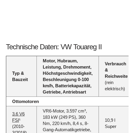
Technische Daten: VW Touareg II
Motor, Hubraum,
Verbrauch
Leistung, Drehmoment,
&
Typ &
Höchstgeschwindigkeit,
Reichweite
Bauzeit
Beschleunigung 0-100
(rein
km/h, Batteriekapazität,
elektrisch)
Getriebe, Antriebsart
Ottomotoren
VR6-Motor, 3.597 cm³,
3.6 V6
183 kW (249 PS), 360
FSI
¹
10,9 l
Nm, 220 km/h, 8,4 s, 8-
(2010-
Super
Gang-Automatikgetriebe,
3/2018)