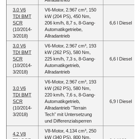
3.0 V6
V6-Motor, 2.967 cm³, 150
TDI BMT
kW (204 PS), 450 Nm,
SCR
206 km/h, 8,7 s, 8-Gang-
6,6 l Diesel
(10/2014-
Automatikgetriebe,
3/2018)
Allradantrieb
3.0 V6
V6-Motor, 2.967 cm³, 193
TDI BMT
kW (262 PS), 580 Nm,
SCR
225 km/h, 7,3 s, 8-Gang-
6,6 l Diesel
(10/2014-
Automatikgetrieb,
3/2018)
Allradantrieb
V6-Motor, 2.967 cm³, 193
3.0 V6
kW (262 PS), 580 Nm,
TDI BMT
220 km/h, 7,6 s, 8-Gang-
SCR
Automatikgetrieb,
6,9 l Diesel
(10/2014-
Allradantrieb "Terrain
3/2018)
Tech" mit Untersetzung
und Differenzialsperren
V8-Motor, 4.134 cm³, 250
4.2 V8
kW (340 PS), 800 Nm,