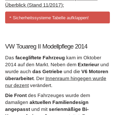
Überblick (Stand 11/2017):
Sicherheitssysteme Tabelle aufklappen!
3 Dreipunkt-Automatiksicherheitsgurte
hinten
Airbags
(Airbag für Fahrer und Beifahrer, mit
VW Touareg II Modellpflege 2014
Beifahrerairbag-Deaktivierung)
Airbags optinal
(Knie-Airbag für Fahrersitz,
Das
facegliftete Fahrzeug
kam im Oktober
Seitenairbags und Gurtstraffer hinten)
2014 auf den Markt. Neben dem
Exterieur
und
Antiblockiersystem mit Bremsassistent
wurde auch
das Getriebe
und die
V6 Motoren
Antriebsschlupfregelung
überarbeitet
. Der
Innenraum hingegen wurde
Antiblockiersystem inkl. Bremsassistent
,
nur dezent
verändert.
Antriebsschlupfregelung, Elektronische Differenzialsperre,
Die Front
des Fahrzeuges wurde dem
Motorschleppmomentregelung
damaligen
aktuellen Familiendesign
Auto-Hold-Funktion
angepasst
und mit
s
erienmäßige Bi-
Automatische Distanzregelung ACC
und