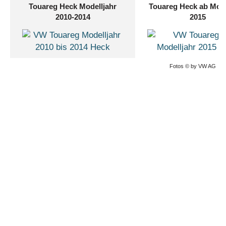
Touareg Heck
Modelljahr
Touareg Heck ab Mode
Parkdistanzkontrolle
(Optional)
2010-2014
2015
Warnblinkautomatik bei Vollbremsung
siehe Broschüren & Preislisten
u.v.m.
(
)
Fotos © by VW AG