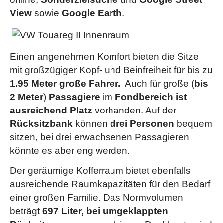
Memory-Funktion)
View
sowie
Google Earth
.
Panorama-Ausstell-/Schiebedach mit
Panoramadach hinten
R-Line „Exterieur“
(4 Reifen auf Leichtmetallräder
Einen angenehmen Komfort bieten die Sitze
„Salvador“ 8,5 J x 19 in Grau Metallic, verchromte eckige
mit großzügiger Kopf- und Beinfreiheit für bis zu
Endrohre, schwarz glänzende Dachpfostenverkleidung,
1.95 Meter große Fahrer.
Auch für große (
bis
Heckspoiler, „R-Line“-Logo im Kühlergrill,
2 Meter
)
Passagiere
im
Fondbereich ist
Schwellerverbreiterungen in Wagenfarbe, Stoßfänger vorn
ausreichend Platz
vorhanden. Auf der
und hinten im „R“-Styling)
Rücksitzbank
können
drei Personen
bequem
R-Line „Interieur“
(Dekoreinlagen „Silver Lane“ für
sitzen, bei drei erwachsenen Passagieren
Instrumententafel, Türverkleidungen und Mittelkonsole,
könnte es aber eng werden.
Einstiegleisten in Edelstahl mit „R-Line“-Logo; R-Line
Der geräumige Kofferraum bietet ebenfalls
Multifunktionslenkrad in Leder mit Schaltwippen, beheizbar
ausreichende Raumkapazitäten für den Bedarf
Pedale in gebürsten Edelstahl; Wählhebel in Leder mit
einer großen Familie. Das Normvolumen
Dekoreinlagen in Aluminium)
beträgt
697 Liter, bei umgeklappten
Rücksitzlehne per Fernentriegelung asymmetrisch