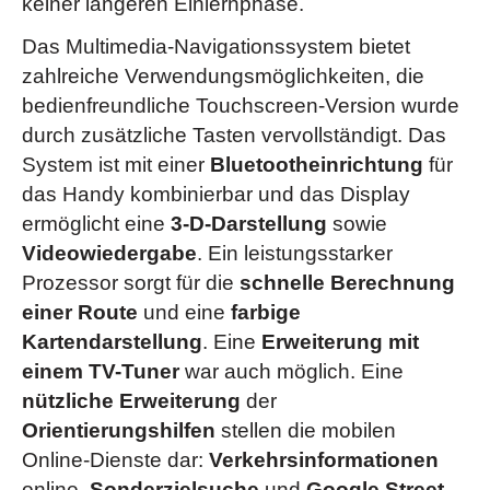
(berührungslose Öffnung der Gepäckraumklappe mittels
keiner längeren Einlernphase.
Vordersitze mit Höheneinstellung
Fußbewegung unter dem hinteren Stoßfänger)
Vordersitze beheizbar
(ab Ausstattung "Exclusiv")
Das Multimedia-Navigationssystem bietet
Klimaanlage „Climatronic“
als Doppelklimaanlage
zahlreiche Verwendungsmöglichkeiten, die
Vordersitze mit elektrischer 14-Wege-Einstellung
(4-Zonen-Temperaturregelung mit indirektem
bedienfreundliche Touchscreen-Version wurde
(ab Ausstattung "Exclusiv")
Belüftungsmodus)
durch zusätzliche Tasten vervollständigt. Das
Zentralverriegelung mit Funkfernbedienung
Luftfederung mit automatischer Niveauregelung
System ist mit einer
Bluetootheinrichtung
für
(Innenschalter und Crashsensor für automatische Öffnung)
und Höheneinstellung sowie elektronischer
das Handy kombinierbar und das Display
siehe Broschüren & Preislisten
u.v.m. (
)
Dämpferregelung, Fahrzeugheck absenkbar
ermöglicht eine
3-D-Darstellung
sowie
Memory-Paket
(Außenspiegel elektrisch anklapp-,
Die Serienausstattungen unterscheiden sich zum Teil und sind abhängig von
Videowiedergabe
. Ein leistungsstarker
einstell- und separat beheizbar, mit
der Wahl der angebotenen Ausstattungslinie.
Prozessor sorgt für die
schnelle Berechnung
Beifahrerspiegelabsenkung und Memory-Funktion,
einer Route
und eine
farbige
Fahrersitz mit Memory-Funktion)
Kartendarstellung
. Eine
Erweiterung mit
Memory-Paket „Premium“
(Außenspiegel elektrisch
einem TV-Tuner
war auch möglich. Eine
anklapp-, einstell- und separat beheizbar, mit
nützliche Erweiterung
der
Beifahrerspiegelabsenkung und Memory-Funktion,
Orientierungshilfen
stellen die mobilen
Lenksäule mit elektrischer Höhen- und Längseinstellung
Online-Dienste dar:
Verkehrsinformationen
sowie Memory-Funktion; Fahrer- und Beifahrersitz mit
online,
Sonderzielsuche
und
Google Street