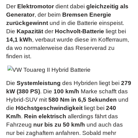
Der
Elektromotor
dient dabei
gleichzeitig als
Generator
, der beim
Bremsen Energie
zurückgewinnt
und in die Batterie einspeist.
Die
Kapazität
der
Hochvolt-Batterie
liegt bei
14,1 kWh
, verbaut wurde diese im Kofferraum,
da wo normalerweise das Reserverad zu
finden ist.
Die
Systemleistung
des Hybriden liegt bei
279
kW (380 PS)
. Die
100 km/h
Marke schafft das
Hybrid-SUV mit
580 Nm in 6,5 Sekunden
und
die
Höchstgeschwindigkeit
liegt bei
240
Km/h
.
Rein elektrisch
allerdings fährt das
Fahrzeug
nur bis zu 50 km/h
und auch das
nur bei zaghaftem anfahren. Sobald mehr