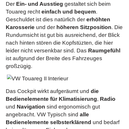
innen, Türwarnleuchten hinten)
Der
Ein- und Ausstieg
gestaltet sich beim
asymmetrisch umklappbar, mit
Anhängevorrichtung
(anklappbar &elektrische
Touareg recht
einfach und bequem
.
Lehnenneigungseinstellung und Mittelarmlehne mit 2
Entriegelung)
Geschuldet ist dies natürlich der
erhöhten
Becherhaltern)
siehe
Aufpreispflichtige Assistenzsysteme
(
Karosserie
und der
höheren Sitzposition
. Die
Rücksitzlehne per Fernentriegelung asymmetrisch
Touareg Sicherheit
)
Rundumsicht ist gut bis ausreichend, der Blick
umklappbar
(ab Ausstattung "Exclusiv")
Design-Paket „Chrome & Style“
(verschiedene
nach hinten stören die Kopfstüzten, die hier
siehe
Serienmäßige Sicherheitsausstattung
(
leider nicht versenkbar sind. Das
Raumgefühl
Elemente in Chrome wie etwa: Endrohre,
Sicherheit
)
ist aufgrund der Breite des Fahrzeuges
Chromeinfassung und -leiste von Kühler, Lufteinlässe,
Servotronic-Lenkung
(geschwindigkeitsabhängig
großzügig.
Trittstufe, Stoßfängern, Schwellern und
geregelt)
Seitenfenstern, Ladekantenschutz in Edelstahl, uvm.)
Sitzlehnenwangen elektro-pneumatisch einstellbar
Fahrdynamikpaket mit adaptivem Wankausgleich
(ab Ausstattung "Exclusiv")
Fahrwerk sportlich abgestimmt
Das Cockpit wirkt aufgeräumt und
die
Scheibenwaschdüsen vorn automatisch beheizt
Gepäckraumklappe mit elektrischer Öffnung und
Bedienelemente für Klimatisierung
,
Radio
(ab Ausstattung "Exclusiv")
Schließung
und
Navigation
sind ergonomisch gut
Start-Stopp-System mit Bremsenergie-
„Easy Open“-Gepäckraumklappe
mit
angebracht. VW Typisch sind
alle
Rückgewinnung
sensorgesteuerter Öffnung und elektrischer Schließung
Bedienelemente selbsterklärend
und bedarf
Tagfahrlicht