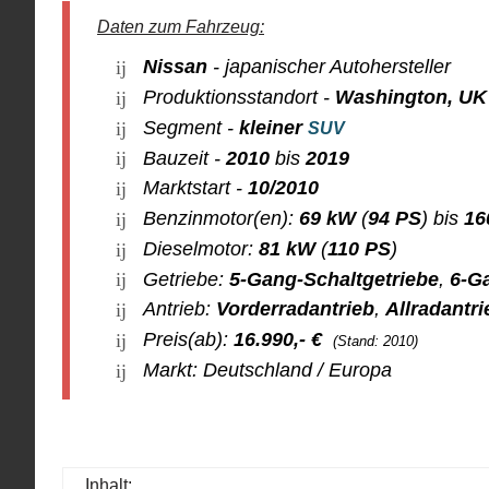
Daten zum Fahrzeug:
Nissan
- japanischer Autohersteller
Produktionsstandort -
Washington, UK
Segment -
kleiner
SUV
Bauzeit -
2010
bis
2019
Marktstart -
10/2010
Benzinmotor(en):
69 kW
(
94 PS
) bis
16
Dieselmotor:
81 kW
(
110 PS
)
Getriebe:
5-Gang-Schaltgetriebe
,
6-G
Antrieb:
Vorderradantrieb
,
Allradantri
Preis(ab):
16.990
,- €
(Stand: 2010)
Markt: Deutschland / Europa
Inhalt: