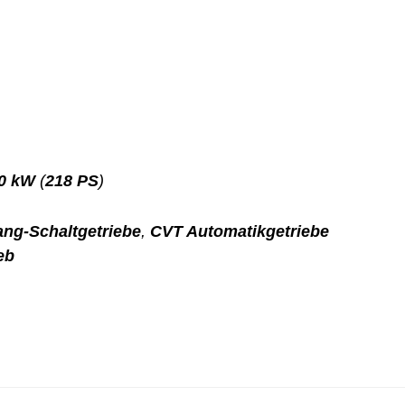
0 kW
(
218 PS
)
ang-Schaltgetriebe
,
CVT Automatikgetriebe
eb