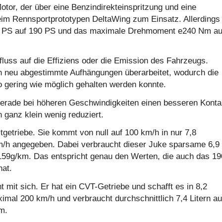
or, der über eine Benzindirekteinspritzung und eine
im Rennsportprototypen DeltaWing zum Einsatz. Allerdings
40 PS auf 190 PS und das maximale Drehmoment e240 Nm au
fluss auf die Effiziens oder die Emission des Fahrzeugs.
h neu abgestimmte Aufhängungen überarbeitet, wodurch die
o gering wie möglich gehalten werden konnte.
gerade bei höheren Geschwindigkeiten einen besseren Konta
 ganz klein wenig reduziert.
tgetriebe. Sie kommt von null auf 100 km/h in nur 7,8
m/h angegeben. Dabei verbraucht dieser Juke sparsame 6,9
i 159g/km. Das entspricht genau den Werten, die auch das 19
hat.
 mit sich. Er hat ein CVT-Getriebe und schafft es in 8,2
mal 200 km/h und verbraucht durchschnittlich 7,4 Litern au
m.