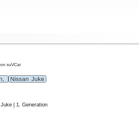
von suVCar
an,
Nissan Juke