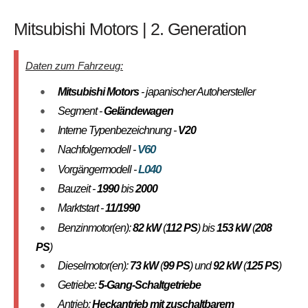
Mitsubishi Motors | 2. Generation
Daten zum Fahrzeug:
Mitsubishi Motors
- japanischer Autohersteller
Segment -
Geländewagen
Interne Typenbezeichnung -
V20
V60
Nachfolgemodell -
L040
Vorgängermodell -
Bauzeit -
1990
bis
2000
Marktstart -
11/1990
Benzinmotor(en):
82 kW
(
112 PS
) bis
153 kW
(
208
PS
)
Dieselmotor(en):
73 kW
(
99 PS
) und
92 kW
(
125 PS
)
Getriebe:
5-Gang-Schaltgetriebe
Antrieb:
Heckantrieb mit zuschaltbarem