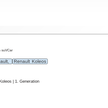
n suVCar
ault,
Renault Koleos