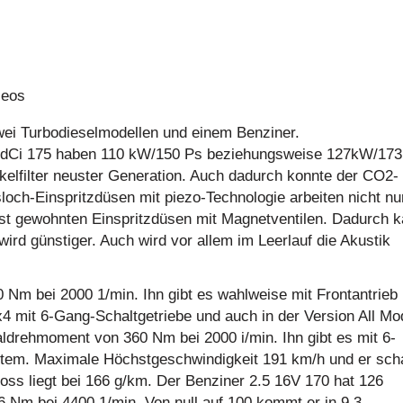
ei Turbodieselmodellen und einem Benziner.
d dCi 175 haben 110 kW/150 Ps beziehungsweise 127kW/173
kelfilter neuster Generation. Auch dadurch konnte der CO2-
ch-Einspritzdüsen mit piezo-Technologie arbeiten nicht nu
nst gewohnten Einspritzdüsen mit Magnetventilen. Dadurch 
wird günstiger. Auch wird vor allem im Leerlauf die Akustik
Nm bei 2000 1/min. Ihn gibt es wahlweise mit Frontantrieb
x4 mit 6-Gang-Schaltgetriebe und auch in der Version All Mo
ldrehmoment von 360 Nm bei 2000 i/min. Ihn gibt es mit 6-
stem. Maximale Höchstgeschwindigkeit 191 km/h und er scha
oss liegt bei 166 g/km. Der Benziner 2.5 16V 170 hat 126
Nm bei 4400 1/min. Von null auf 100 kommt er in 9,3