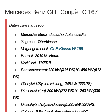
Mercedes Benz GLE Coupè | C 167
Daten zum Fahrzeug:
Mercedes Benz
- deutscher Autohersteller
Segment -
Oberklasse
GLE-Klasse W 166
Vorgängermodell -
Bauzeit -
2019
bis
Heute
Marktstart -
11/2019
Benzinmotor(en):
320 kW
(
435 PS
) bis
450 kW
(
612
PS
)
Ottohybrid (Systemleistung):
245 kW
(
333 PS
)
Dieselmotor(en):
200 kW
(
272 PS
) bis
243 kW
(
330
PS
)
Dieselhybrid (Systemleistung):
235 kW
(
320 PS
)
Getriebe:
9-Stufen-Automatikgetriebe
(
9G-