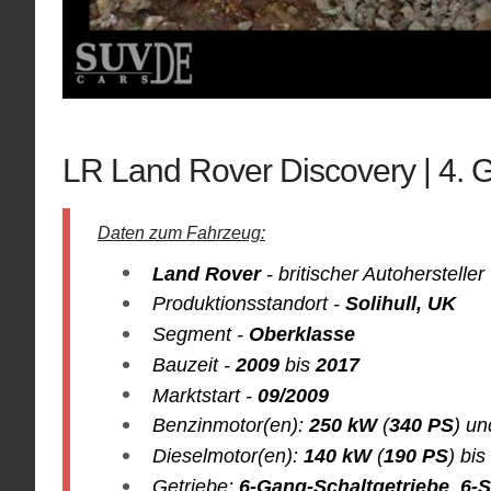
LR Land Rover Discovery | 4. 
Daten zum Fahrzeug:
Land Rover
- britischer Autohersteller
Produktionsstandort -
Solihull, UK
Segment -
Oberklasse
Bauzeit -
2009
bis
2017
Marktstart -
09/2009
Benzinmotor(en):
250 kW
(
340 PS
) u
Dieselmotor(en):
140 kW
(
190 PS
) bis
Getriebe:
6-Gang-Schaltgetriebe
,
6-S