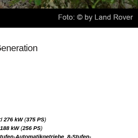
Generation
nd
276 kW
(
375 PS
)
188 kW
(
256 PS
)
tufen-Automatikgetriebe
,
8-Stufen-