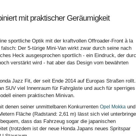
niert mit praktischer Geräumigkeit
 sportliche Optik mit der kraftvollen Offroader-Front à la
falsch: Der 5-türige Mini-Van wirkt zwar durch seine nach
iches Heck ausgesprochen sportlich - ein Eindruck, der dur
 noch verstärkt wird - hat aber das Design vom bewährten
nda Jazz Fit, der seit Ende 2014 auf Europas Straßen rollt.
 SUV viel Innenraum für Fahrgäste und auch für sperriges
dell einem praktischen Minivan.
t denen seiner unmittelbaren Konkurrenten
und
Opel Mokka
Metern Fläche (Radstand: 2,61 m) lässt sich viel unterbring
 bequem, dass das Fahrzeug sogar die japanischen
tet (trotzdem ist der neue Honda Japans neues Spritspar
3 l Stauraum.