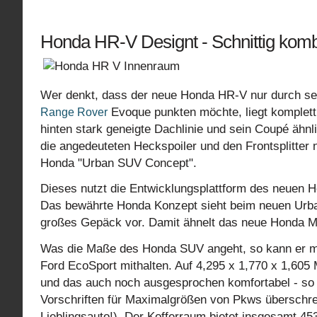
Honda HR-V Designt - Schnittig kombi
Wer denkt, dass der neue Honda HR-V nur durch seine
Evoque punkten möchte, liegt komplett 
Range Rover
hinten stark geneigte Dachlinie und sein Coupé ähnl
die angedeuteten Heckspoiler und den Frontsplitter
Honda "Urban SUV Concept".
Dieses nutzt die Entwicklungsplattform des neuen Ho
Das bewährte Honda Konzept sieht beim neuen Urban
großes Gepäck vor. Damit ähnelt das neue Honda Mo
Was die Maße des Honda SUV angeht, so kann er mi
Ford EcoSport mithalten. Auf 4,295 x 1,770 x 1,605 
und das auch noch ausgesprochen komfortabel - so
Vorschriften für Maximalgrößen von Pkws überschrei
Lieblingsauto!). Der Kofferraum bietet insgesamt 45