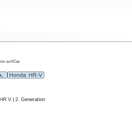
von suVCar
a,
Honda HR-V