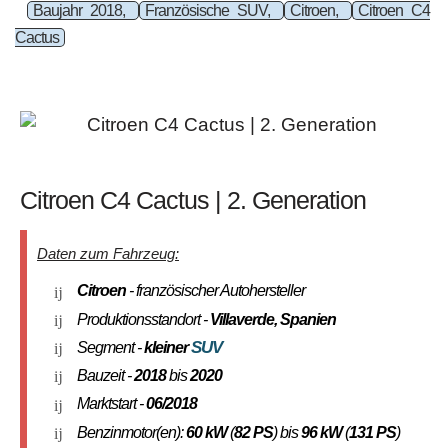
Baujahr 2018,
Französische SUV,
Citroen,
Citroen C4
Cactus
Citroen C4 Cactus | 2. Generation
Daten zum Fahrzeug:
Citroen
- französischer Autohersteller
Produktionsstandort -
Villaverde, Spanien
SUV
Segment -
kleiner
Bauzeit -
2018
bis
2020
Marktstart -
06/2018
Benzinmotor(en):
60 kW
(
82 PS
) bis
96 kW
(
131 PS
)