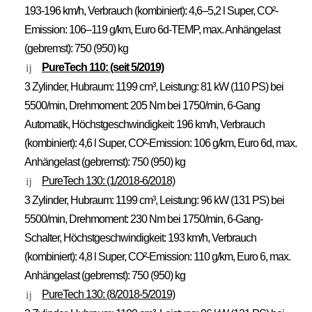
193-196 km/h, Verbrauch (kombiniert): 4,6–5,2 l Super, CO²-
Emission: 106–119 g/km, Euro 6d-TEMP, max. Anhängelast
(gebremst): 750 (950) kg
PureTech 110: (seit 5/2019)
3 Zylinder, Hubraum: 1199 cm³, Leistung: 81 kW (110 PS) bei
5500/min, Drehmoment: 205 Nm bei 1750/min, 6-Gang
Automatik, Höchstgeschwindigkeit: 196 km/h, Verbrauch
(kombiniert): 4,6 l Super, CO²-Emission: 106 g/km, Euro 6d, max.
Anhängelast (gebremst): 750 (950) kg
PureTech 130: (1/2018-6/2018)
3 Zylinder, Hubraum: 1199 cm³, Leistung: 96 kW (131 PS) bei
5500/min, Drehmoment: 230 Nm bei 1750/min, 6-Gang-
Schalter, Höchstgeschwindigkeit: 193 km/h, Verbrauch
(kombiniert): 4,8 l Super, CO²-Emission: 110 g/km, Euro 6, max.
Anhängelast (gebremst): 750 (950) kg
PureTech 130:
(8/2018-5/2019)