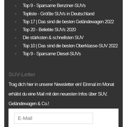
Top 9 - Sparsame Benziner-SUVs
PREISE
Topliste - Größte SUVs in Deutschland
Sortierung SUV Datenbank
Top 17 | Das sind die besten Geländewagen 2022
Top 20 - Beliebte SUVs 2020
Die Sortierungsmöglichkeit umfasst alle SUV-
Modelle und Generationen!
Die stärksten & schnellsten SUV
Top 10 | Das sind die besten Oberklasse-SUV 2022
BAUJAHR
LAND
MARKE
Top 9 - Sparsame Diesel-SUVs
SUV-Letter
Trag dich hier in unserer Newsletter ein! Einmal im Monat
erhälst du eine Mail mit den neuesten Infos über SUV,
Geländewagen & Co.!