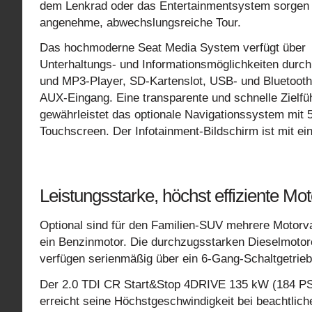
dem Lenkrad oder das Entertainmentsystem sorgen 
angenehme, abwechslungsreiche Tour.
Das hochmoderne Seat Media System verfügt über
Unterhaltungs- und Informationsmöglichkeiten durc
und MP3-Player, SD-Kartenslot, USB- und Bluetoot
AUX-Eingang. Eine transparente und schnelle Zielfü
gewährleistet das optionale Navigationssystem mit 5,
Touchscreen. Der Infotainment-Bildschirm ist mit ei
Leistungsstarke, höchst effiziente Mo
Optional sind für den Familien-SUV mehrere Motorva
ein Benzinmotor. Die durchzugsstarken Dieselmotore
verfügen serienmäßig über ein 6-Gang-Schaltgetrieb
Der 2.0 TDI CR Start&Stop 4DRIVE 135 kW (184 PS) 
erreicht seine Höchstgeschwindigkeit bei beachtlic