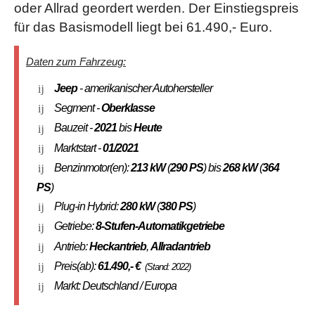
oder Allrad geordert werden. Der Einstiegspreis
für das Basismodell liegt bei 61.490,- Euro.
Daten zum Fahrzeug:
Jeep
- amerikanischer Autohersteller
Segment -
Oberklasse
Bauzeit -
2021
bis
Heute
Marktstart -
01/2021
Benzinmotor(en):
213 kW
(
290 PS
) bis
268 kW
(
364
PS
)
Plug-in Hybrid:
280 kW
(
380 PS
)
Getriebe:
8-Stufen-Automatikgetriebe
Antrieb:
Heckantrieb
,
Allradantrieb
Preis(ab):
61.490
,- €
(Stand: 2022)
Markt: Deutschland / Europa