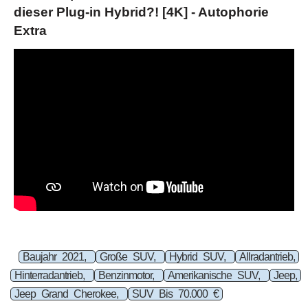
dieser Plug-in Hybrid?! [4K] - Autophorie
Extra
Baujahr 2021,
Große SUV,
Hybrid SUV,
Allradantrieb,
Hinterradantrieb,
Benzinmotor,
Amerikanische SUV,
Jeep,
Jeep Grand Cherokee,
SUV Bis 70.000 €