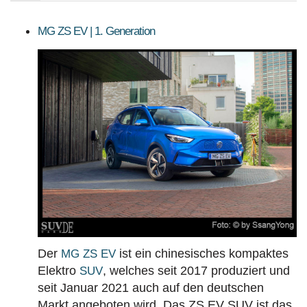
eingeben
PREISE
MG ZS EV | 1. Generation
Sortierung SUV Datenbank
Die Sortierungsmöglichkeit umfasst alle SUV-
Modelle und Generationen!
BAUJAHR
LAND
MARKE
Der
ist ein chinesisches kompaktes
MG ZS EV
Elektro
, welches seit 2017 produziert und
SUV
seit Januar 2021 auch auf den deutschen
Markt angeboten wird. Das ZS EV SUV ist das