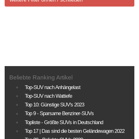
weitere Filter
Sortierung SUV Marktuebersicht
Sortierung aller aktuell im deutschem Handel
angeboteten Fahrzeuge.
KLASSEN
MOTORISIERUNG
ANTRIEBSART
Beliebte Ranking Artikel
Top-SUV nach Anhängelast
PREISE
Top-SUV nach Wattiefe
Top 10: Günstige SUV's 2023
Sortierung SUV Datenbank
Top 9 - Sparsame Benziner-SUVs
Die Sortierungsmöglichkeit umfasst alle SUV-
Topliste - Größte SUVs in Deutschland
Modelle und Generationen!
Top 17 | Das sind die besten Geländewagen 2022