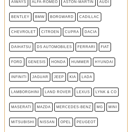
AIWAYS
ALFA-ROMEO
ASTON-MARTIN
AUDI
BENTLEY
BMW
BORGWARD
CADILLAC
CHEVROLET
CITROEN
CUPRA
DACIA
DAIHATSU
DS AUTOMOBILES
FERRARI
FIAT
FORD
GENESIS
HONDA
HUMMER
HYUNDAI
INFINITI
JAGUAR
JEEP
KIA
LADA
LAMBORGHINI
LAND ROVER
LEXUS
LYNK & CO
MASERATI
MAZDA
MERCEDES-BENZ
MG
MINI
MITSUBISHI
NISSAN
OPEL
PEUGEOT