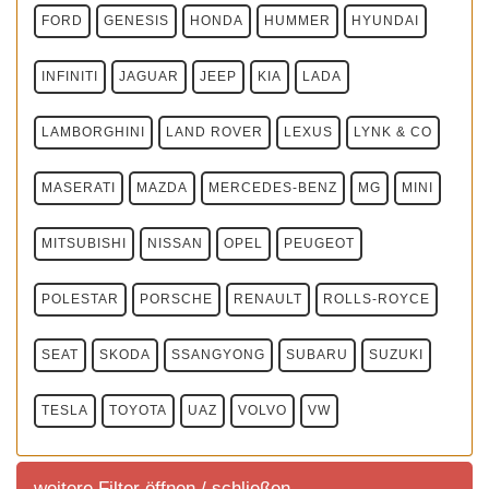
FORD
GENESIS
HONDA
HUMMER
HYUNDAI
INFINITI
JAGUAR
JEEP
KIA
LADA
LAMBORGHINI
LAND ROVER
LEXUS
LYNK & CO
MASERATI
MAZDA
MERCEDES-BENZ
MG
MINI
MITSUBISHI
NISSAN
OPEL
PEUGEOT
POLESTAR
PORSCHE
RENAULT
ROLLS-ROYCE
SEAT
SKODA
SSANGYONG
SUBARU
SUZUKI
TESLA
TOYOTA
UAZ
VOLVO
VW
weitere Filter öffnen / schließen