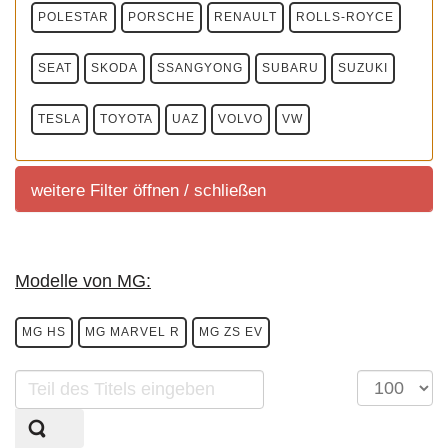
POLESTAR
PORSCHE
RENAULT
ROLLS-ROYCE
SEAT
SKODA
SSANGYONG
SUBARU
SUZUKI
TESLA
TOYOTA
UAZ
VOLVO
VW
weitere Filter öffnen / schließen
weitere Filter
Modelle von MG:
Sortierung
Marktuebersicht
SUV
MG HS
MG MARVEL R
MG ZS EV
Sortierung aller aktuell im deutschem Handel
angeboteten Fahrzeuge.
Teil
Anzeige
des
#
KLASSEN
MOTORISIERUNG
ANTRIEBSART
Titels