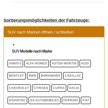
Sortierungsmöglichkeiten der Fahrzeuge:
SUV nach Marken öffnen / schließen
SUV
Modelle
nach Marke
AIWAYS
ALFA-ROMEO
ASTON-MARTIN
AUDI
BENTLEY
BMW
BORGWARD
CADILLAC
CHEVROLET
CITROEN
CUPRA
DACIA
DAIHATSU
DS AUTOMOBILES
FERRARI
FIAT