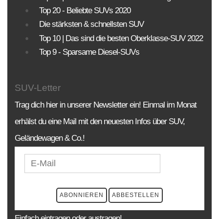
Modelle und Generationen!
Top 20 - Beliebte SUVs 2020
Die stärksten & schnellsten SUV
BAUJAHR
LAND
MARKE
Top 10 | Das sind die besten Oberklasse-SUV 2022
Top 9 - Sparsame Diesel-SUVs
SUV-Letter
Trag dich hier in unserer Newsletter ein! Einmal im Monat
erhälst du eine Mail mit den neuesten Infos über SUV,
Geländewagen & Co.!
Einfach eintragen oder austragen!