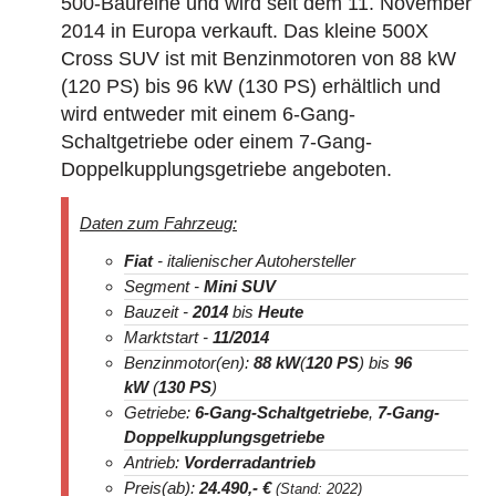
500-Baureihe und wird seit dem 11. November
2014 in Europa verkauft. Das kleine 500X
Cross SUV ist mit Benzinmotoren von 88 kW
(120 PS) bis 96 kW (130 PS) erhältlich und
wird entweder mit einem 6-Gang-
Schaltgetriebe oder einem 7-Gang-
Doppelkupplungsgetriebe angeboten.
Daten zum Fahrzeug:
Fiat
- italienischer Autohersteller
Segment -
Mini SUV
Bauzeit -
2014
bis
Heute
Marktstart -
11/2014
Benzinmotor(en):
88 kW
(
120 PS
) bis
96
kW
(
130 PS
)
Getriebe:
6-Gang-Schaltgetriebe
,
7-Gang-
Doppelkupplungsgetriebe
Antrieb:
Vorderradantrieb
Preis(ab):
24.490
,- €
(Stand: 2022)