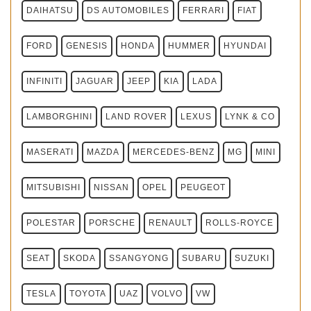
DAIHATSU
DS AUTOMOBILES
FERRARI
FIAT
FORD
GENESIS
HONDA
HUMMER
HYUNDAI
INFINITI
JAGUAR
JEEP
KIA
LADA
LAMBORGHINI
LAND ROVER
LEXUS
LYNK & CO
MASERATI
MAZDA
MERCEDES-BENZ
MG
MINI
MITSUBISHI
NISSAN
OPEL
PEUGEOT
POLESTAR
PORSCHE
RENAULT
ROLLS-ROYCE
SEAT
SKODA
SSANGYONG
SUBARU
SUZUKI
TESLA
TOYOTA
UAZ
VOLVO
VW