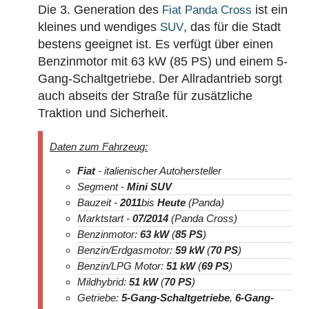
Die 3. Generation des
ist ein
Fiat Panda Cross
kleines und wendiges
, das für die Stadt
SUV
bestens geeignet ist. Es verfügt über einen
Benzinmotor mit 63 kW (85 PS) und einem 5-
Gang-Schaltgetriebe. Der Allradantrieb sorgt
auch abseits der Straße für zusätzliche
Traktion und Sicherheit.
Daten zum Fahrzeug:
Fiat
- italienischer Autohersteller
Segment -
Mini SUV
Bauzeit -
2011
bis
Heute
(Panda)
Marktstart -
07/2014
(Panda Cross)
Benzinmotor:
63 kW
(
85 PS
)
Benzin/Erdgasmotor:
59 kW
(
70 PS
)
Benzin/LPG Motor:
51 kW
(
69 PS
)
Mildhybrid:
51 kW
(
70 PS
)
Getriebe:
5-Gang-Schaltgetriebe
,
6-Gang-