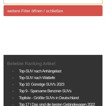
weitere Filter öffnen / schließen
weitere Filter
Sortierung SUV Marktuebersicht
Sortierung aller aktuell im deutschem Handel
angeboteten Fahrzeuge.
Beliebte Ranking Artikel
KLASSEN
MOTORISIERUNG
ANTRIEBSART
Top-SUV nach Anhängelast
Top-SUV nach Wattiefe
PREISE
Top 10: Günstige SUV's 2023
Top 9 - Sparsame Benziner-SUVs
Sortierung SUV Datenbank
Topliste - Größte SUVs in Deutschland
Die Sortierungsmöglichkeit umfasst alle SUV-
Top 17 | Das sind die besten Geländewagen 2022