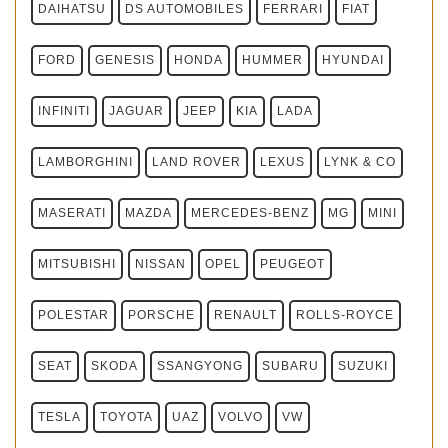
DAIHATSU
DS AUTOMOBILES
FERRARI
FIAT
FORD
GENESIS
HONDA
HUMMER
HYUNDAI
INFINITI
JAGUAR
JEEP
KIA
LADA
LAMBORGHINI
LAND ROVER
LEXUS
LYNK & CO
MASERATI
MAZDA
MERCEDES-BENZ
MG
MINI
MITSUBISHI
NISSAN
OPEL
PEUGEOT
POLESTAR
PORSCHE
RENAULT
ROLLS-ROYCE
SEAT
SKODA
SSANGYONG
SUBARU
SUZUKI
TESLA
TOYOTA
UAZ
VOLVO
VW