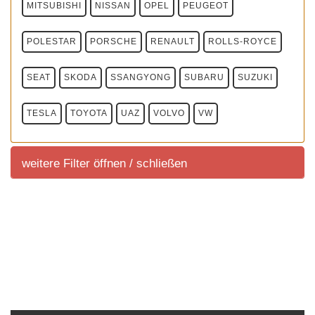
MITSUBISHI
NISSAN
OPEL
PEUGEOT
POLESTAR
PORSCHE
RENAULT
ROLLS-ROYCE
SEAT
SKODA
SSANGYONG
SUBARU
SUZUKI
TESLA
TOYOTA
UAZ
VOLVO
VW
weitere Filter öffnen / schließen
weitere Filter
Sortierung SUV Marktuebersicht
Sortierung aller aktuell im deutschem Handel
angeboteten Fahrzeuge.