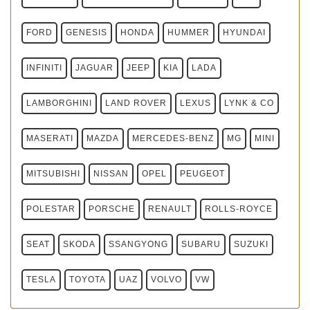
FORD
GENESIS
HONDA
HUMMER
HYUNDAI
INFINITI
JAGUAR
JEEP
KIA
LADA
LAMBORGHINI
LAND ROVER
LEXUS
LYNK & CO
MASERATI
MAZDA
MERCEDES-BENZ
MG
MINI
MITSUBISHI
NISSAN
OPEL
PEUGEOT
POLESTAR
PORSCHE
RENAULT
ROLLS-ROYCE
SEAT
SKODA
SSANGYONG
SUBARU
SUZUKI
TESLA
TOYOTA
UAZ
VOLVO
VW