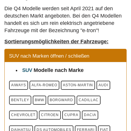
Die Q4 Modelle werden seit April 2021 auf den
deutschen Markt angeboten. Bei den Q4 Modellen
handelt es sich um rein elektrisch angetriebene
Fahrzeuge mit der Bezeichnung "e-tron"!
Sortierungsmöglichkeiten der Fahrzeuge:
SUV nach Marken öffnen / schließen
Modelle
nach Marke
SUV
AIWAYS
ALFA-ROMEO
ASTON-MARTIN
AUDI
BENTLEY
BMW
BORGWARD
CADILLAC
CHEVROLET
CITROEN
CUPRA
DACIA
DAIHATSU
DS AUTOMOBILES
FERRARI
FIAT