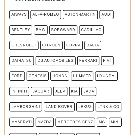
AIWAYS
ALFA-ROMEO
ASTON-MARTIN
AUDI
BENTLEY
BMW
BORGWARD
CADILLAC
CHEVROLET
CITROEN
CUPRA
DACIA
DAIHATSU
DS AUTOMOBILES
FERRARI
FIAT
FORD
GENESIS
HONDA
HUMMER
HYUNDAI
INFINITI
JAGUAR
JEEP
KIA
LADA
LAMBORGHINI
LAND ROVER
LEXUS
LYNK & CO
MASERATI
MAZDA
MERCEDES-BENZ
MG
MINI