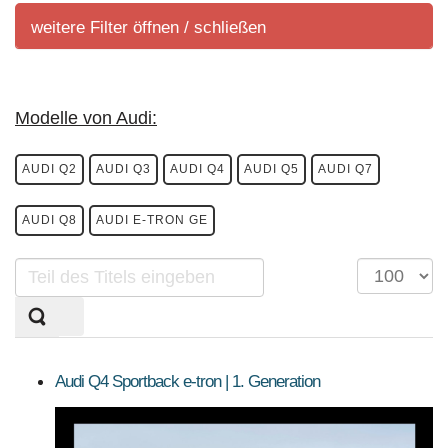
weitere Filter öffnen / schließen
weitere Filter
Modelle von Audi:
Sortierung
Marktuebersicht
SUV
AUDI Q2
AUDI Q3
AUDI Q4
AUDI Q5
AUDI Q7
Sortierung aller aktuell im deutschem Handel
angeboteten Fahrzeuge.
AUDI Q8
AUDI E-TRON GE
KLASSEN
MOTORISIERUNG
ANTRIEBSART
Teil
Anzeige
des
#
PREISE
Titels
eingeben
Sortierung SUV Datenbank
Audi Q4 Sportback e-tron | 1. Generation
Die Sortierungsmöglichkeit umfasst alle SUV-
Modelle und Generationen!