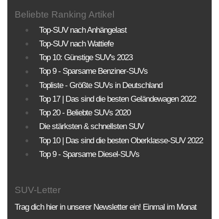
KLASSEN
MOTORISIERUNG
ANTRIEBSART
Beliebte Ranking Artikel
Top-SUV nach Anhängelast
PREISE
Top-SUV nach Wattiefe
Top 10: Günstige SUV's 2023
Sortierung SUV Datenbank
Top 9 - Sparsame Benziner-SUVs
Die Sortierungsmöglichkeit umfasst alle SUV-
Topliste - Größte SUVs in Deutschland
Modelle und Generationen!
Top 17 | Das sind die besten Geländewagen 2022
Top 20 - Beliebte SUVs 2020
BAUJAHR
LAND
MARKE
Die stärksten & schnellsten SUV
Top 10 | Das sind die besten Oberklasse-SUV 2022
Top 9 - Sparsame Diesel-SUVs
SUV-Letter
Trag dich hier in unserer Newsletter ein! Einmal im Monat