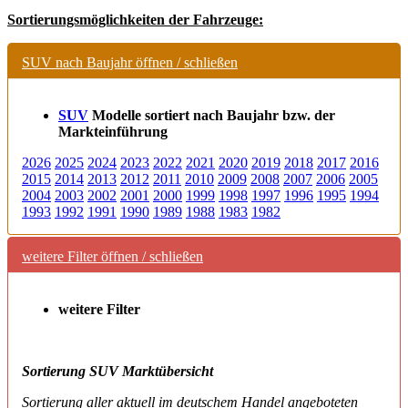
Sortierungsmöglichkeiten der Fahrzeuge:
SUV nach Baujahr öffnen / schließen
SUV
Modelle
sortiert nach Baujahr bzw. der
Markteinführung
2026
2025
2024
2023
2022
2021
2020
2019
2018
2017
2016
2015
2014
2013
2012
2011
2010
2009
2008
2007
2006
2005
2004
2003
2002
2001
2000
1999
1998
1997
1996
1995
1994
1993
1992
1991
1990
1989
1988
1983
1982
weitere Filter öffnen / schließen
weitere Filter
Sortierung SUV Marktübersicht
Sortierung aller aktuell im deutschem Handel angeboteten