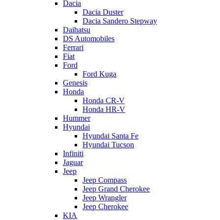
Dacia
Dacia Duster
Dacia Sandero Stepway
Daihatsu
DS Automobiles
Ferrari
Fiat
Ford
Ford Kuga
Genesis
Honda
Honda CR-V
Honda HR-V
Hummer
Hyundai
Hyundai Santa Fe
Hyundai Tucson
Infiniti
Jaguar
Jeep
Jeep Compass
Jeep Grand Cherokee
Jeep Wrangler
Jeep Cherokee
KIA