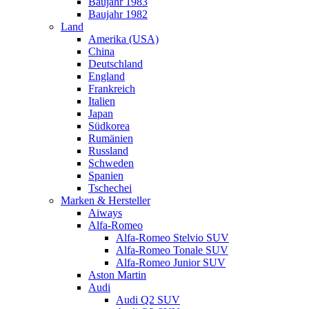
Baujahr 1983
Baujahr 1982
Land
Amerika (USA)
China
Deutschland
England
Frankreich
Italien
Japan
Südkorea
Rumänien
Russland
Schweden
Spanien
Tschechei
Marken & Hersteller
Aiways
Alfa-Romeo
Alfa-Romeo Stelvio SUV
Alfa-Romeo Tonale SUV
Alfa-Romeo Junior SUV
Aston Martin
Audi
Audi Q2 SUV