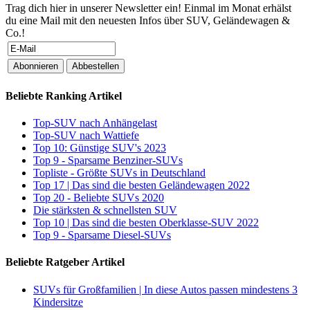
Trag dich hier in unserer Newsletter ein! Einmal im Monat erhälst
du eine Mail mit den neuesten Infos über SUV, Geländewagen &
Co.!
Beliebte Ranking Artikel
Top-SUV nach Anhängelast
Top-SUV nach Wattiefe
Top 10: Günstige SUV's 2023
Top 9 - Sparsame Benziner-SUVs
Topliste - Größte SUVs in Deutschland
Top 17 | Das sind die besten Geländewagen 2022
Top 20 - Beliebte SUVs 2020
Die stärksten & schnellsten SUV
Top 10 | Das sind die besten Oberklasse-SUV 2022
Top 9 - Sparsame Diesel-SUVs
Beliebte Ratgeber Artikel
SUVs für Großfamilien | In diese Autos passen mindestens 3
Kindersitze