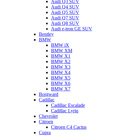
Audi Q3 SUV
Audi Q4 SUV
Audi Q5 SUV
Audi Q7 SUV
Audi Q8 SUV
Audi e-tron GE SUV
Bentley
BMW
BMW iX
BMW XM
BMW X1
BMW X2
BMW X3
BMW X4
BMW X5
BMW X6
BMW X7
Borgward
Cadillac
Cadillac Escalade
Cadillac Lyriq
Chevrolet
Citroen
Citroen C4 Cactus
Cupra