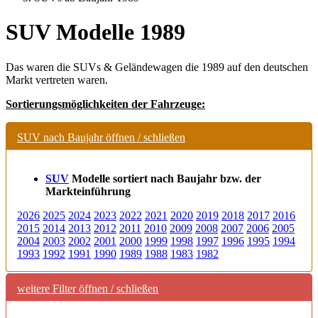
SUV Modelle 1989
Das waren die SUVs & Geländewagen die 1989 auf den deutschen
Markt vertreten waren.
Sortierungsmöglichkeiten der Fahrzeuge:
SUV nach Baujahr öffnen / schließen
SUV
Modelle
sortiert nach Baujahr bzw. der
Markteinführung
2026
2025
2024
2023
2022
2021
2020
2019
2018
2017
2016
2015
2014
2013
2012
2011
2010
2009
2008
2007
2006
2005
2004
2003
2002
2001
2000
1999
1998
1997
1996
1995
1994
1993
1992
1991
1990
1989
1988
1983
1982
weitere Filter öffnen / schließen