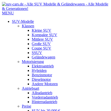
MENU
SUV-Modelle
Klassen
Kleine SUV
Kompakte SUV
Mittlere SUV
Große SUV
Coupe SUV
SSUV
Geländewagen
Motorisierung
Elektroantrieb
Hybriden
Benzinmotor
Dieselmotor
Andere Motoren
Antriebsart
Allradantrieb
Vorderradantrieb
Hinterradantrieb
Preise
SUV bis 20.000 €