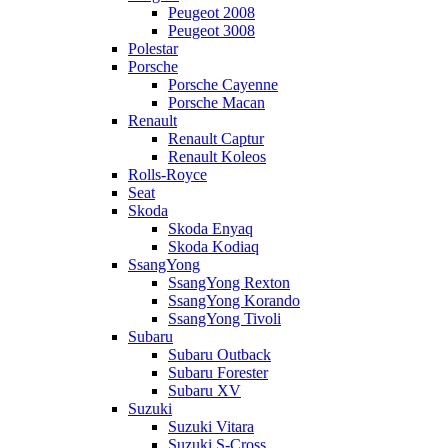
Peugeot 2008
Peugeot 3008
Polestar
Porsche
Porsche Cayenne
Porsche Macan
Renault
Renault Captur
Renault Koleos
Rolls-Royce
Seat
Skoda
Skoda Enyaq
Skoda Kodiaq
SsangYong
SsangYong Rexton
SsangYong Korando
SsangYong Tivoli
Subaru
Subaru Outback
Subaru Forester
Subaru XV
Suzuki
Suzuki Vitara
Suzuki S-Cross