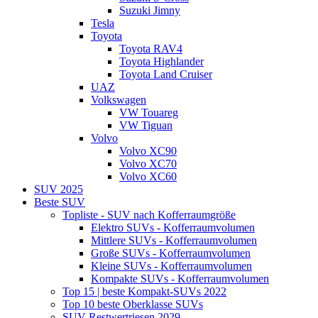
Suzuki Jimny
Tesla
Toyota
Toyota RAV4
Toyota Highlander
Toyota Land Cruiser
UAZ
Volkswagen
VW Touareg
VW Tiguan
Volvo
Volvo XC90
Volvo XC70
Volvo XC60
SUV 2025
Beste SUV
Topliste - SUV nach Kofferraumgröße
Elektro SUVs - Kofferraumvolumen
Mittlere SUVs - Kofferraumvolumen
Große SUVs - Kofferraumvolumen
Kleine SUVs - Kofferraumvolumen
Kompakte SUVs - Kofferraumvolumen
Top 15 | beste Kompakt-SUVs 2022
Top 10 beste Oberklasse SUVs
SUV Restwertriesen 2029