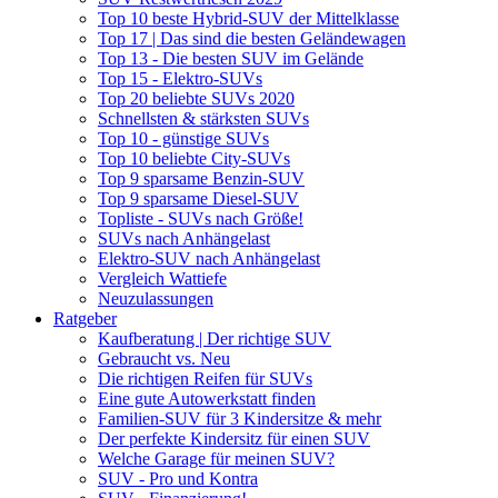
Top 10 beste Hybrid-SUV der Mittelklasse
Top 17 | Das sind die besten Geländewagen
Top 13 - Die besten SUV im Gelände
Top 15 - Elektro-SUVs
Top 20 beliebte SUVs 2020
Schnellsten & stärksten SUVs
Top 10 - günstige SUVs
Top 10 beliebte City-SUVs
Top 9 sparsame Benzin-SUV
Top 9 sparsame Diesel-SUV
Topliste - SUVs nach Größe!
SUVs nach Anhängelast
Elektro-SUV nach Anhängelast
Vergleich Wattiefe
Neuzulassungen
Ratgeber
Kaufberatung | Der richtige SUV
Gebraucht vs. Neu
Die richtigen Reifen für SUVs
Eine gute Autowerkstatt finden
Familien-SUV für 3 Kindersitze & mehr
Der perfekte Kindersitz für einen SUV
Welche Garage für meinen SUV?
SUV - Pro und Kontra