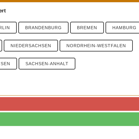
ert
RLIN
BRANDENBURG
BREMEN
HAMBURG
NIEDERSACHSEN
NORDRHEIN-WESTFALEN
HSEN
SACHSEN-ANHALT
zahlen
PLZ 4
PLZ 5
PLZ 6
PLZ 7
PLZ 8