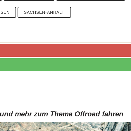
HSEN
SACHSEN-ANHALT
PLZ 4
PLZ 5
PLZ 6
PLZ 7
PLZ 8
 und mehr zum Thema Offroad fahren