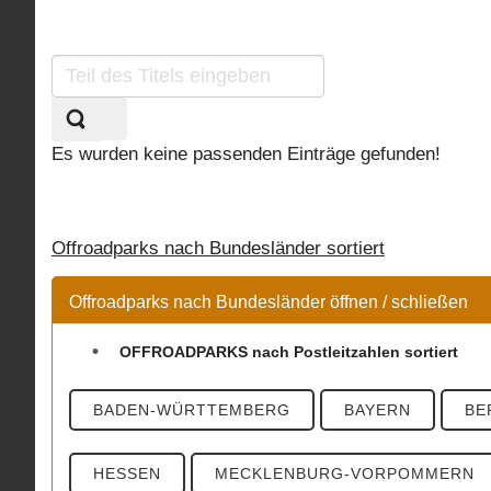
GUTSCHEINE: OFFROAD FAHREN
PLZ 9
Teil
des
Titels
eingeben
Es wurden keine passenden Einträge gefunden!
Offroadparks nach Bundesländer sortiert
Offroadparks nach Bundesländer öffnen / schließen
OFFROADPARKS nach Postleitzahlen sortiert
BADEN-WÜRTTEMBERG
BAYERN
BE
HESSEN
MECKLENBURG-VORPOMMERN