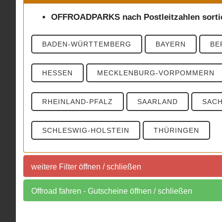
OFFROADPARKS nach Postleitzahlen sorti
BADEN-WÜRTTEMBERG
BAYERN
BE
HESSEN
MECKLENBURG-VORPOMMERN
RHEINLAND-PFALZ
SAARLAND
SAC
SCHLESWIG-HOLSTEIN
THÜRINGEN
weitere Filter öffnen / schließen
Sortierung der Offroadparks nach Postleit
Offroad fahren - Gutscheine öffnen / schließen
Auch interessant:
PLZ 0
PLZ 1
PLZ 2
PLZ 3