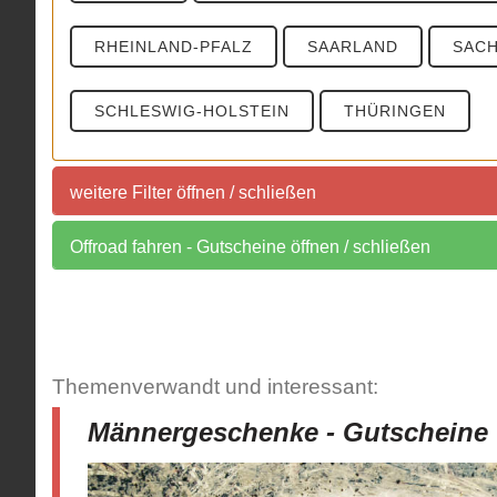
RHEINLAND-PFALZ
SAARLAND
SAC
SCHLESWIG-HOLSTEIN
THÜRINGEN
weitere Filter öffnen / schließen
Sortierung der Offroadparks nach Postleitzahlen
Offroad fahren - Gutscheine öffnen / schließen
Auch interessant:
PLZ 0
PLZ 1
PLZ 2
PLZ 3
GUTSCHEINE: OFFROAD FAHREN
PLZ 9
Themenverwandt und interessant:
Männergeschenke - Gutscheine