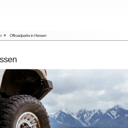
en
Offroadparks in Hessen
essen