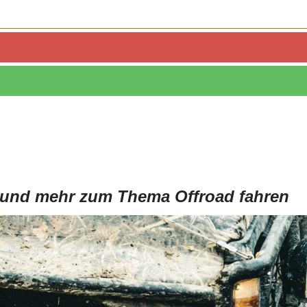
PLZ 4
PLZ 5
PLZ 6
PLZ 7
PLZ 8
 und mehr zum Thema Offroad fahren