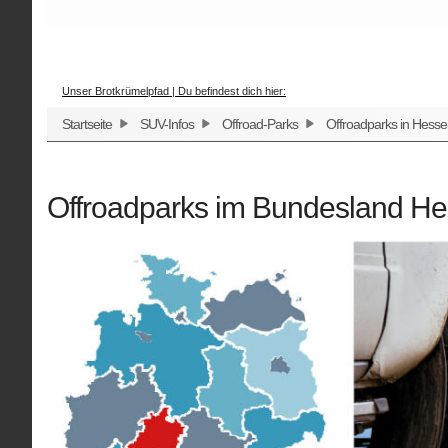
Unser Brotkrümelpfad | Du befindest dich hier:
Startseite
SUV-Infos
Offroad-Parks
Offroadparks in Hess
Offroadparks im Bundesland H