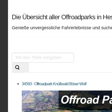
GUTSCHEINE: OFFROAD FAHREN
PLZ 9
Die Übersicht aller Offroadparks in H
Genieße unvergessliche Fahrerlebnisse und suche 
Teil
des
Titels
eingeben
34593 - Offroadpark Knüllwald Böser Wolf