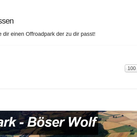
essen
dir einen Offroadpark der zu dir passt!
Anze
100
#