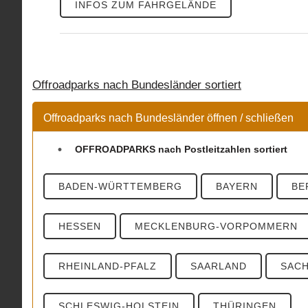
INFOS ZUM FAHRGELÄNDE
Offroadparks nach Bundesländer sortiert
Offroadparks nach Bundesländer öffnen / schließen
OFFROADPARKS nach Postleitzahlen sortiert
BADEN-WÜRTTEMBERG
BAYERN
BE
HESSEN
MECKLENBURG-VORPOMMERN
RHEINLAND-PFALZ
SAARLAND
SAC
SCHLESWIG-HOLSTEIN
THÜRINGEN