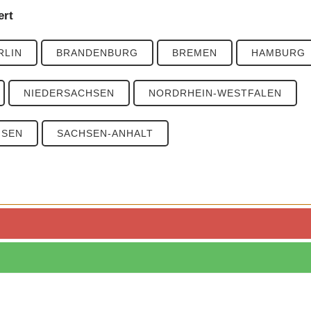
ert
RLIN
BRANDENBURG
BREMEN
HAMBURG
NIEDERSACHSEN
NORDRHEIN-WESTFALEN
HSEN
SACHSEN-ANHALT
zahlen
PLZ 4
PLZ 5
PLZ 6
PLZ 7
PLZ 8