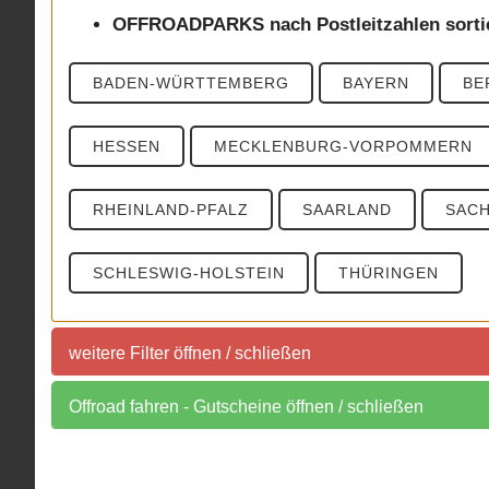
OFFROADPARKS nach Postleitzahlen sorti
BADEN-WÜRTTEMBERG
BAYERN
BE
HESSEN
MECKLENBURG-VORPOMMERN
RHEINLAND-PFALZ
SAARLAND
SAC
SCHLESWIG-HOLSTEIN
THÜRINGEN
weitere Filter öffnen / schließen
Sortierung der Offroadparks nach Postleit
Offroad fahren - Gutscheine öffnen / schließen
Auch interessant:
PLZ 0
PLZ 1
PLZ 2
PLZ 3