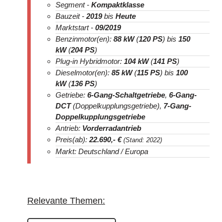
Segment -
Kompaktklasse
Bauzeit -
2019
bis
Heute
Marktstart -
09/2019
Benzinmotor(en):
88 kW
(
120 PS
) bis
150
kW
(
204 PS
)
Plug-in Hybridmotor:
104 kW
(
141 PS
)
Dieselmotor(en):
85 kW
(
115 PS
) bis
100
kW
(
136 PS
)
Getriebe:
6-Gang-Schaltgetriebe
,
6-Gang-
DCT
(Doppelkupplungsgetriebe),
7-Gang-
Doppelkupplungsgetriebe
Antrieb:
Vorderradantrieb
Preis(ab):
22.690
,- €
(Stand: 2022)
Markt: Deutschland / Europa
Relevante Themen: