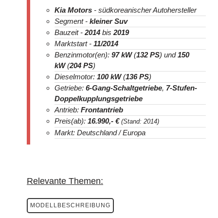
Kia Motors
- südkoreanischer Autohersteller
Segment -
kleiner Suv
Bauzeit -
2014
bis
2019
Marktstart -
11/2014
Benzinmotor(en):
97 kW
(
132 PS
) und
150
kW
(
204 PS
)
Dieselmotor:
100 kW
(
136 PS
)
Getriebe:
6-Gang-Schaltgetriebe
,
7-Stufen-
Doppelkupplungsgetriebe
Antrieb:
Frontantrieb
Preis(ab):
16.990
,- €
(Stand: 2014)
Markt: Deutschland / Europa
Relevante Themen:
MODELLBESCHREIBUNG