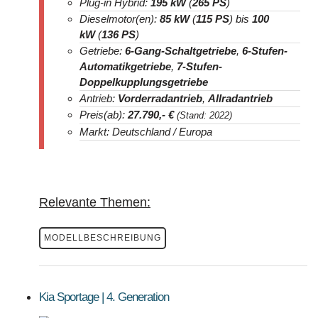
Plug-in Hybrid:
195 kW
(
265 PS
)
Dieselmotor(en):
85 kW
(
115 PS
) bis
100
kW
(
136 PS
)
Getriebe:
6-Gang-Schaltgetriebe
,
6-Stufen-
Automatikgetriebe
,
7-Stufen-
Doppelkupplungsgetriebe
Antrieb:
Vorderradantrieb
,
Allradantrieb
Preis(ab):
27.790
,- €
(Stand: 2022)
Markt: Deutschland / Europa
Relevante Themen:
MODELLBESCHREIBUNG
Kia Sportage | 4. Generation