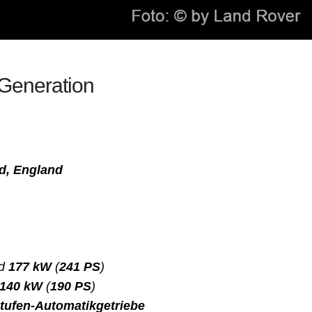
 Generation
d
, England
nd
177 kW
(
241 PS
)
140 kW
(
190 PS
)
tufen-Automatikgetriebe