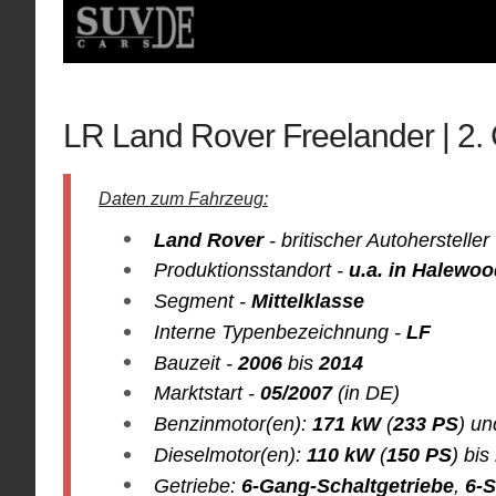
LR Land Rover Freelander | 2.
Daten zum Fahrzeug:
Land Rover
- britischer Autohersteller
Produktionsstandort -
u.a. in
H
alewoo
Segment -
Mittelklasse
Interne Typenbezeichnung -
LF
Bauzeit -
2006
bis
2014
Marktstart -
05/2007
(in DE)
Benzinmotor(en):
171 kW
(
233 PS
) u
Dieselmotor(en):
110 kW
(
150 PS
) bis
Getriebe:
6-Gang-Schaltgetriebe
,
6-S