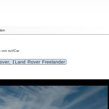
tion
n von suVCar
over,
Land Rover Freelander