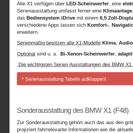
Alle X1 verfügen über
LED-Scheinwerfer
, eine
elek
Serienausstattung umfasst ferner eine
Klimaanlage
das
Bediensystem iDrive
mit einem
6,5 Zoll-Displ
verschiedene Apps lassen sich
Komfort-
,
Navigati
erweitern.
Serienmäßig besitzen alle X1-Modelle
Klima
,
Audio
Optional
sind u. a.
Bi-Xenon-Scheinwerfer
,
adapti
Die wichtigsten Serien Ausstattungen des BMW X1 d
Serienausstattung Tabelle aufklappen!
Airbags 6 Stück (Fahrer/Beifahrer, Seite
ABS (Anti-Blockier-System inkl. Corneri
Sonderausstattung des BMW X1 (F48)
Bergabfahrkontrolle (Hill Descent Control)
Kindersitzbefestigung ISOFIX im Fond un
Zur Sonderausstattung gehört auch das aus den grö
Zentralverriegelung und Crash-Sensor
projiziert fahrrelevante Informationen wie die aktue