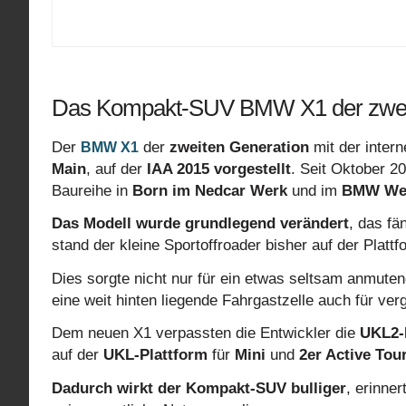
Das Kompakt-SUV BMW X1 der zwei
Der
der
zweiten Generation
mit der inter
BMW X1
Main
, auf der
IAA 2015 vorgestellt
. Seit Oktober 
Baureihe in
Born im Nedcar Werk
und im
BMW Wer
Das Modell wurde grundlegend verändert
, das fä
stand der kleine Sportoffroader bisher auf der Plat
Dies sorgte nicht nur für ein etwas seltsam anmute
eine weit hinten liegende Fahrgastzelle auch für ver
Dem neuen X1 verpassten die Entwickler die
UKL2-
auf der
UKL-Plattform
für
Mini
und
2er Active Tou
Dadurch wirkt der Kompakt-SUV bulliger
, erinne