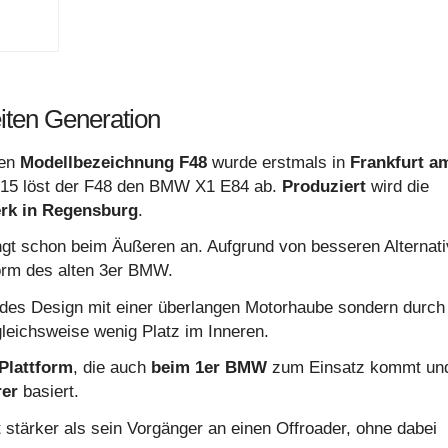
ten Generation
nen
Modellbezeichnung F48
wurde erstmals in
Frankfurt a
2015 löst der F48 den BMW X1 E84 ab.
Produziert
wird die
k in Regensburg
.
ngt schon beim Äußeren an. Aufgrund von besseren Alternat
tform des alten 3er BMW.
ndes Design mit einer überlangen Motorhaube sondern durch
gleichsweise wenig Platz im Inneren.
Plattform
, die auch
beim 1er BMW
zum Einsatz kommt un
rer
basiert.
rt stärker als sein Vorgänger an einen Offroader, ohne dabei