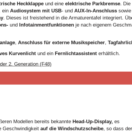
trische Heckklappe
und eine
elektrische Parkbremse
. Die
, ein
Audiosystem mit USB
- und
AUX-In-Anschluss
sowie
ay
. Dieses ist freistehend in die Armaturentafel integriert. Üb
ons-
und
Infotainmentfunktionen
je nach eigenem Geschm
anlage
,
Anschluss für externe Musikspeicher
,
Tagfahrlic
ves Kurvenlicht
und ein
Fernlichtassistent
erhältlich.
er 2. Generation (F48)
nairbags und durchgehende Kopfairbags)
ng Brake Control (CBC) und Bremsassistent
d auf der Rückbank nur an den Aussensitzen
ßeren Modellen bereits bekannte
Head-Up-Display,
es
lle Geschwindigkeit
auf die Windschutzscheibe
, so dass de