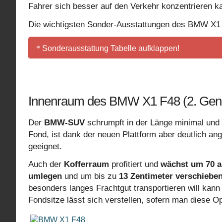
Auto Start Stop Funktion
Fahrer sich besser auf den Verkehr konzentrieren k
(DSC) Dynamische Stabilitäts-Control ink
Die wichtigsten Sonder-Ausstattungen des BMW X1 
Klimaautomatik inkl. ECO PRO Modus
Start-/Stop-Knopf
Sonderausstattung Tabelle aufklappen!
Regensensor
u.v.m. (
)
Multifunktion für Lenkrad
siehe Broschüren & Preislisten
Rückfahrkamera
Die Serienausstattungen u
Innenraum des BMW X1 F48 (2. Gene
Sportsitze für Fahrer und Beifahrer
Sitzheizung für Fahrer und Beifahrer
Der
BMW-SUV
schrumpft in der Länge minimal und
Head-up-Display
Fond, ist dank der neuen Plattform aber deutlich a
Panorama-Glasdach
geeignet.
Ambiente Beleuchtung und Begrüßungslic
Auch der
Kofferraum
profitiert und
wächst um 70 au
Geschwindigkeitsregelung mit Bremsfunk
umlegen
und um bis zu
13 Zentimeter verschiebe
Adaptives Kurvenlicht
besonders langes Frachtgut transportieren will kan
Fernlichtassistent
Fondsitze lässt sich verstellen, sofern man diese Op
Xenon-Licht für Abblend- und Fernlicht