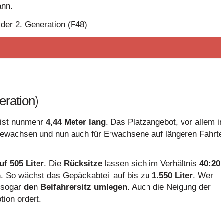
ann.
l. (DTC) Dynamische Traktions Control
der 2. Generation (F48)
nterscheiden sich zum Teil und sind abhängig von der Wahl der angebotenen Ausstattungslini
ration)
 ist nunmehr
4,44 Meter lang
. Das Platzangebot, vor allem 
ngewachsen und nun auch für Erwachsene auf längeren Fahrt
ht mit Farbwechsel
f 505 Liter
. Die
Rücksitze
lassen sich im Verhältnis
40:20
tion
n
. So wächst das Gepäckabteil auf bis zu
1.550 Liter
. Wer
n sogar
den Beifahrersitz umlegen
. Auch die Neigung der
tion ordert.